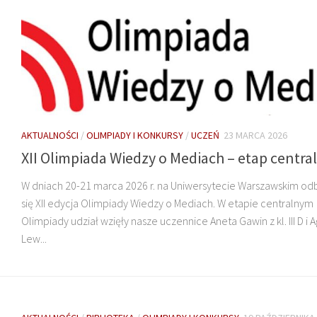
AKTUALNOŚCI
/
OLIMPIADY I KONKURSY
/
UCZEŃ
23 MARCA 2026
XII Olimpiada Wiedzy o Mediach – etap centra
W dniach 20-21 marca 2026 r. na Uniwersytecie Warszawskim od
się XII edycja Olimpiady Wiedzy o Mediach. W etapie centralnym
Olimpiady udział wzięły nasze uczennice Aneta Gawin z kl. III D i 
Lew...