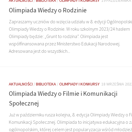
AKTUALNOŚCI
/
BIBLIOTEKA
/
OLIMPIADY I KONKURSY
19 PAŹDZIERNIKA
Olimpiada Wiedzy o Rodzinie
Zapraszamy uczniów do wzięcia udziału w 8. edycji Ogólnopolski
Olimpiady Wiedzy o Rodzinie. W roku szkolnym 2023/24 hasłem
Olimpiady będzie: „Grunt to rodzina”. Olimpiada jest
współfinansowana przez Ministerstwo Edukacji Narodowej.
Adresowana jest do wszystkich...
AKTUALNOŚCI
/
BIBLIOTEKA
/
OLIMPIADY I KONKURSY
18 WRZEŚNIA 202
Olimpiada Wiedzy o Filmie i Komunikacji
Społecznej
Już w październiku rusza kolejna, 8. edycja Olimpiady Wiedzy o Fi
Komunikacji Społecznej. Olimpiada to inicjatywa edukacyjna o z
ogólnopolskim, której celem jest popularyzacja wśród młodzie