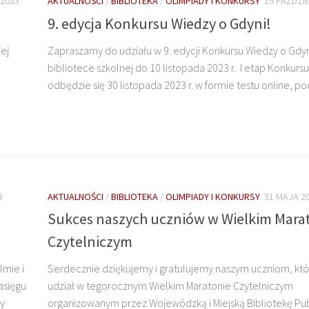
 2023
AKTUALNOŚCI
/
BIBLIOTEKA
/
OLIMPIADY I KONKURSY
19 PAŹDZI
9. edycja Konkursu Wiedzy o Gdyni!
ej
Zapraszamy do udziału w 9. edycji Konkursu Wiedzy o Gdyn
bibliotece szkolnej do 10 listopada 2023 r. I etap Konkursu
odbędzie się 30 listopada 2023 r. w formie testu online, po
3
AKTUALNOŚCI
/
BIBLIOTEKA
/
OLIMPIADY I KONKURSY
31 MAJA 2
Sukces naszych uczniów w Wielkim Mara
Czytelniczym
lmie i
Serdecznie dziękujemy i gratulujemy naszym uczniom, któr
asięgu
udział w tegorocznym Wielkim Maratonie Czytelniczym
ży
organizowanym przez Wojewódzką i Miejską Bibliotekę Pu