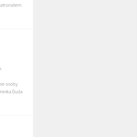
 Patronatem
m
wie osoby
Dominika Duda