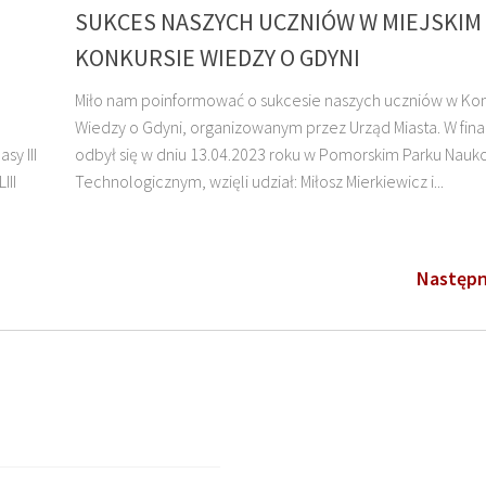
SUKCES NASZYCH UCZNIÓW W MIEJSKIM
KONKURSIE WIEDZY O GDYNI
Miło nam poinformować o sukcesie naszych uczniów w Kon
Wiedzy o Gdyni, organizowanym przez Urząd Miasta. W final
sy III
odbył się w dniu 13.04.2023 roku w Pomorskim Parku Nau
III
Technologicznym, wzięli udział: Miłosz Mierkiewicz i...
Następn