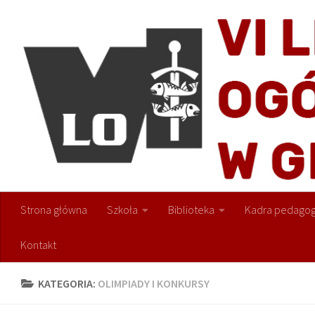
Przejdź do treści
Strona główna
Szkoła
Biblioteka
Kadra pedagog
Kontakt
KATEGORIA:
OLIMPIADY I KONKURSY