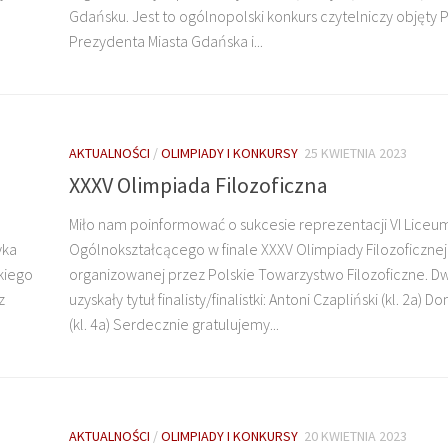
Gdańsku. Jest to ogólnopolski konkurs czytelniczy objęty
Prezydenta Miasta Gdańska i...
AKTUALNOŚCI
/
OLIMPIADY I KONKURSY
25 KWIETNIA 2023
XXXV Olimpiada Filozoficzna
Miło nam poinformować o sukcesie reprezentacji VI Liceu
yka
Ogólnokształcącego w finale XXXV Olimpiady Filozoficznej
skiego
organizowanej przez Polskie Towarzystwo Filozoficzne. D
z
uzyskały tytuł finalisty/finalistki: Antoni Czapliński (kl. 2a) 
(kl. 4a) Serdecznie gratulujemy...
AKTUALNOŚCI
/
OLIMPIADY I KONKURSY
20 KWIETNIA 2023