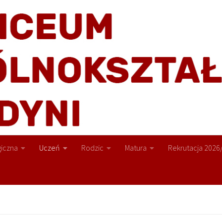
iczna
Uczeń
Rodzic
Matura
Rekrutacja 2026