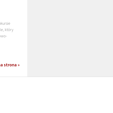
kursie
e, który
kowo-
a strona »