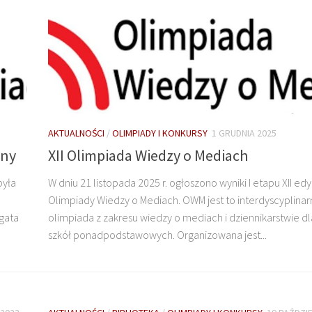
AKTUALNOŚCI
/
OLIMPIADY I KONKURSY
1 GRUDNIA 2025
lny
XII Olimpiada Wiedzy o Mediach
była
W dniu 21 listopada 2025 r. ogłoszono wyniki I etapu XII edy
Olimpiady Wiedzy o Mediach. OWM jest to interdyscyplinar
Agata
olimpiada z zakresu wiedzy o mediach i dziennikarstwie d
szkół ponadpodstawowych. Organizowana jest...