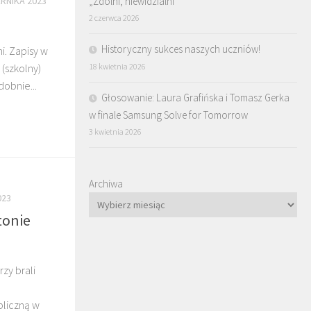
„Zdolni, niewidzialni”
ERNIKA 2023
2 czerwca 2026
Historyczny sukces naszych uczniów!
i. Zapisy w
 (szkolny)
18 kwietnia 2026
dobnie...
Głosowanie: Laura Grafińska i Tomasz Gerka
w finale Samsung Solve for Tomorrow
3 kwietnia 2026
Archiwa
023
tonie
zy brali
bliczną w