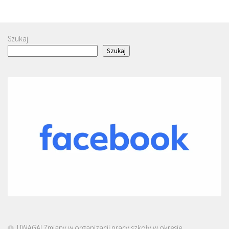
Szukaj
Szukaj
UWAGA! Zmiany w organizacji pracy szkoły w okresie