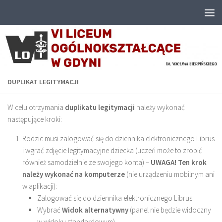
Przejdź do treści
DUPLIKAT LEGITYMACJI
W celu otrzymania
duplikatu legitymacji
należy wykonać
następujące kroki:
Rodzic musi zalogować się do dziennika elektronicznego Librus
i wgrać zdjęcie legitymacyjne dziecka (uczeń może to zrobić
również samodzielnie ze swojego konta) –
UWAGA! Ten krok
należy wykonać na komputerze
(nie urządzeniu mobilnym ani
w aplikacji):
Zalogować się do dziennika elektronicznego Librus.
Wybrać
Widok alternatywny
(panel nie będzie widoczny
w widoku standardowym).