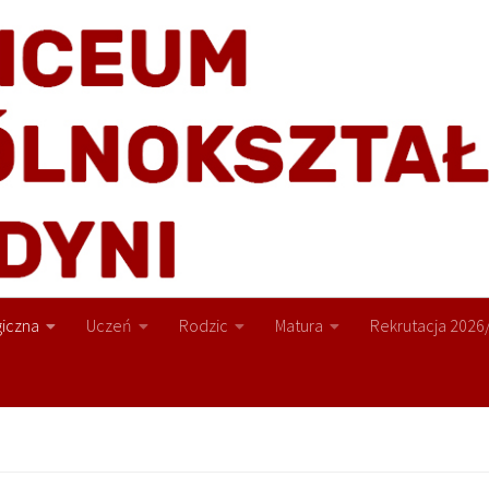
iczna
Uczeń
Rodzic
Matura
Rekrutacja 2026