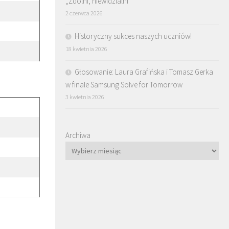
„Zdolni, niewidzialni”
2 czerwca 2026
Historyczny sukces naszych uczniów!
18 kwietnia 2026
Głosowanie: Laura Grafińska i Tomasz Gerka
w finale Samsung Solve for Tomorrow
3 kwietnia 2026
Archiwa