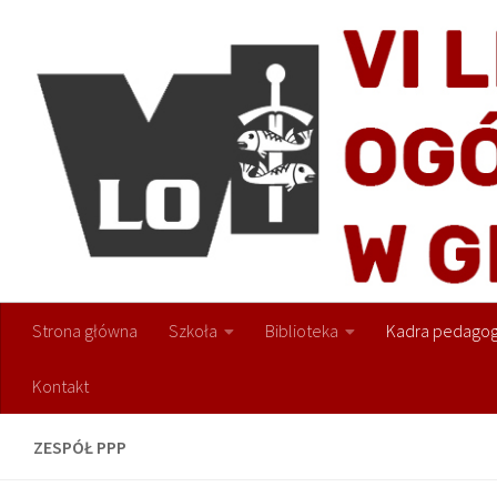
Przejdź do treści
Strona główna
Szkoła
Biblioteka
Kadra pedagog
Kontakt
ZESPÓŁ PPP