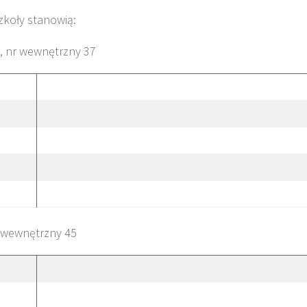
koły stanowią:
, nr wewnętrzny 37
r wewnętrzny 45