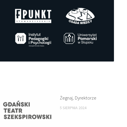
Żegnaj, Dyrektorze
5 SIERPNIA 2024