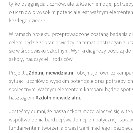
tylko osiągnięcia uczniów, ale także ich emocje, potrzeby
o uczniów o wysokim potencjale jest ważnym elementem e
każdego dziecka.
W ramach projektu przeprowadzone zostaną badania dia
celem będzie zebranie wiedzy na temat postrzegania uczn
się w środowisku szkolnym. Wyniki diagnozy posłużą do
szkoły, nauczycieli i rodziców.
Projekt
„Zdolni, niewidzialni”
obejmuje również kampani
sytuacji uczniów o wysokim potencjale oraz potrzeby i
społecznym. Ważnym elementem kampanii będzie spot s
hasztagiem
#zdolniniewidzialni
.
Jesteśmy dumni, że nasza szkoła może włączyć się w tę w
współtworzenia bardziej świadomej, empatycznej i sprawie
fundamentem tworzenia przestrzeni mądrego i bezpiecz