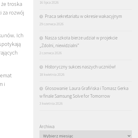
16 lipca 2026
 że troska
i za rozwój
Praca sekretariatu w okresie wakacyjnym
29 czerwca 2026
kunów. Ich
Nasza szkoła bierze udział w projekcie
 spotykają
„Zdolni, niewidzialni”
rających
2 czerwca 2026
Historyczny sukces naszych uczniów!
temat
18 kwietnia 2026
m i
Głosowanie: Laura Grafińska i Tomasz Gerka
w finale Samsung Solve for Tomorrow
3 kwietnia 2026
Archiwa