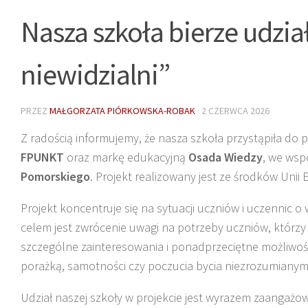
Nasza szkoła bierze udzia
niewidzialni”
PRZEZ
MAŁGORZATA PIÓRKOWSKA-ROBAK
·
2 CZERWCA 2026
Z radością informujemy, że nasza szkoła przystąpiła do 
FPUNKT
oraz markę edukacyjną
Osada Wiedzy
, we wsp
Pomorskiego
. Projekt realizowany jest ze środków Uni
Projekt koncentruje się na sytuacji uczniów i uczennic
celem jest zwrócenie uwagi na potrzeby uczniów, którzy 
szczególne zainteresowania i ponadprzeciętne możliwości
porażką, samotności czy poczucia bycia niezrozumianym
Udział naszej szkoły w projekcie jest wyrazem zaangaż