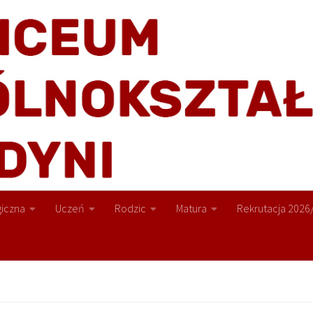
iczna
Uczeń
Rodzic
Matura
Rekrutacja 2026