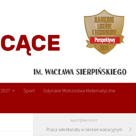
/2027
Sport
Gdyńskie Mistrzostwa Matematyczne
NASTĘPNY POST
Praca sekretariatu w okresie wakacyjnym