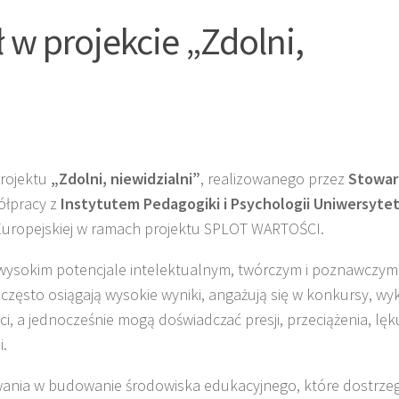
ł w projekcie „Zdolni,
projektu
„Zdolni, niewidzialni”
, realizowanego przez
Stowar
ółpracy z
Instytutem Pedagogiki i Psychologii Uniwersyte
i Europejskiej w ramach projektu SPLOT WARTOŚCI.
 o wysokim potencjale intelektualnym, twórczym i poznawczym
często osiągają wysokie wyniki, angażują się w konkursy, wy
, a jednocześnie mogą doświadczać presji, przeciążenia, lęk
i.
owania w budowanie środowiska edukacyjnego, które dostrzeg