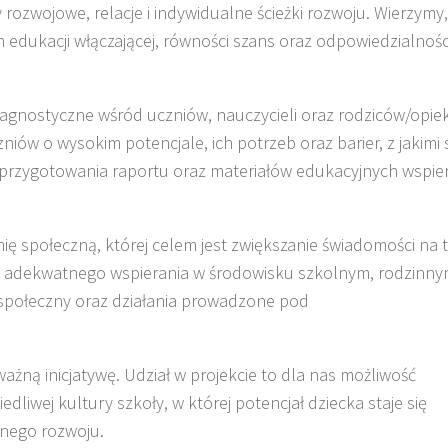
 rozwojowe, relacje i indywidualne ścieżki rozwoju. Wierzymy,
dukacji włączającej, równości szans oraz odpowiedzialnośc
gnostyczne wśród uczniów, nauczycieli oraz rodziców/opie
iów o wysokim potencjale, ich potrzeb oraz barier, z jakimi
 przygotowania raportu oraz materiałów edukacyjnych wspie
ę społeczną, której celem jest zwiększanie świadomości na 
ch adekwatnego wspierania w środowisku szkolnym, rodzinny
połeczny oraz działania prowadzone pod
ażną inicjatywę. Udział w projekcie to dla nas możliwość
dliwej kultury szkoły, w której potencjał dziecka staje się
nego rozwoju.