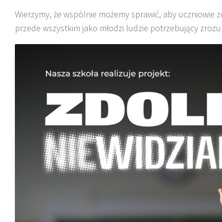
Wierzymy, że wspólnie możemy sprawić, aby uczniowie zdo
przede wszystkim jako młodzi ludzie potrzebujący zrozum