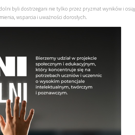
lni byli dostrzegani nie tylko przez pryzmat wyników i osiąg
ienia, wsparcia i uważności dorosłych.