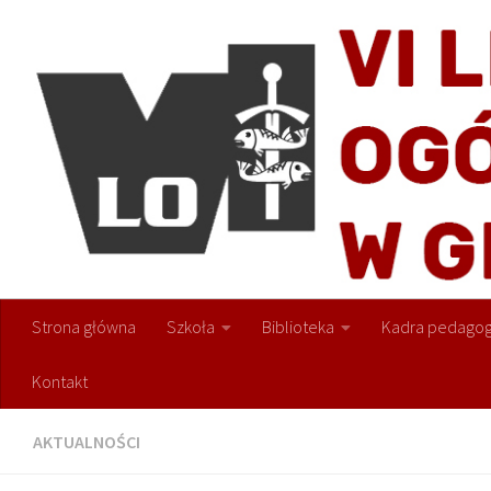
Przejdź do treści
Strona główna
Szkoła
Biblioteka
Kadra pedagog
Kontakt
AKTUALNOŚCI