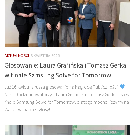
AKTUALNOŚCI
3 KWIETNIA 2026
Głosowanie: Laura Grafińska i Tomasz Gerka
w finale Samsung Solve for Tomorrow
Już 16 kwietnia rusza głosowanie na Nagrodę Publiczności!
Nasi młodzi innowatorzy – Laura Grafińska i Tomasz Gerka – są w
finale Samsung Solve for Tomorrow, dlatego mocno liczymy na
Wasze wsparcie i głosy!...