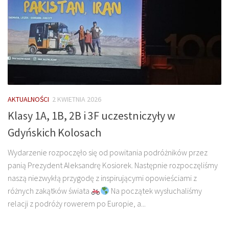
AKTUALNOŚCI
2 KWIETNIA 2026
Klasy 1A, 1B, 2B i 3F uczestniczyły w
Gdyńskich Kolosach
Wydarzenie rozpoczęło się od powitania podróżników przez
panią Prezydent Aleksandrę Kosiorek. Następnie rozpoczęliśmy
naszą niezwykłą przygodę z inspirującymi opowieściami z
różnych zakątków świata
Na początek wysłuchaliśmy
relacji z podróży rowerem po Europie, a...