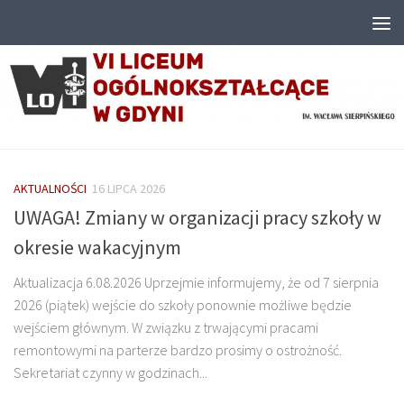
Przejdź do treści
AKTUALNOŚCI
16 LIPCA 2026
UWAGA! Zmiany w organizacji pracy szkoły w
okresie wakacyjnym
Aktualizacja 6.08.2026 Uprzejmie informujemy, że od 7 sierpnia
2026 (piątek) wejście do szkoły ponownie możliwe będzie
wejściem głównym. W związku z trwającymi pracami
remontowymi na parterze bardzo prosimy o ostrożność.
Sekretariat czynny w godzinach...