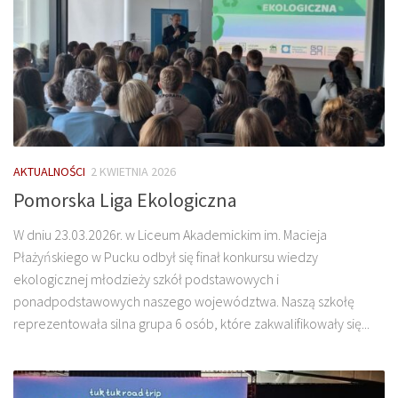
AKTUALNOŚCI
2 KWIETNIA 2026
Pomorska Liga Ekologiczna
W dniu 23.03.2026r. w Liceum Akademickim im. Macieja
Płażyńskiego w Pucku odbył się finał konkursu wiedzy
ekologicznej młodzieży szkół podstawowych i
ponadpodstawowych naszego województwa. Naszą szkołę
reprezentowała silna grupa 6 osób, które zakwalifikowały się...