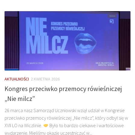
AKTUALNOŚCI
2 KWIETNIA 2026
Kongres przeciwko przemocy rówieśniczej
„Nie milcz”
26 marca nasz Samorząd Uczniowski wziął udział w Kongresie
przeciwko przemocy rówieśniczej „Nie milcz”, który odbył się w
XVII LO na Wiczlinie.
Było to bardzo ciekawe i wartościowe
wydarzenie. Mieliśmy okazję uczestniczyć w...