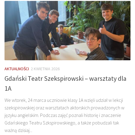
AKTUALNOŚCI
2 KWIETNIA 2026
Gdański Teatr Szekspirowski – warsztaty dla
1A
We wtorek, 24 marca uczniowie klasy 1A wzięli udział w lekcji
szekspirowskiej oraz warsztatach aktorskich prowadzonych w
języku angielskim. Podczas zajęć poznali historię i znaczenie
Gdańskiego Teatru Szkspirowskiego, a także pobudzali tak
ważną dzisiaj...