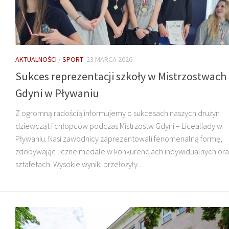
AKTUALNOŚCI
/
SPORT
23 MARCA 2026
Sukces reprezentacji szkoły w Mistrzostwach
Gdyni w Pływaniu
Z ogromną radością informujemy o sukcesach naszych drużyn
dziewcząt i chłopców podczas Mistrzostw Gdyni – Licealiady w
Pływaniu. Nasi zawodnicy zaprezentowali fenomenalną formę,
zdobywając liczne medale w konkurencjach indywidualnych ora
sztafetach. Wysokie wyniki przełożyły...