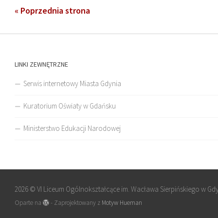
« Poprzednia strona
LINKI ZEWNĘTRZNE
Serwis internetowy Miasta Gdynia
Kuratorium Oświaty w Gdańsku
Ministerstwo Edukacji Narodowej
2026 © VI Liceum Ogólnokształcące im. Wacława Sierpińskiego w Gd
Oparte na
- Zaprojektowany z
Motyw Hueman