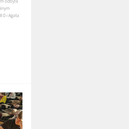
im odbyła
ralnym
I D i Agata