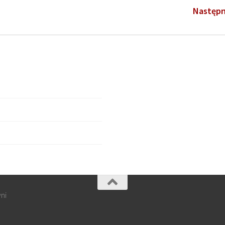
Następn
yni