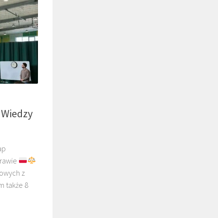
 Wiedzy
ap
Prawie
wowych z
m także 8