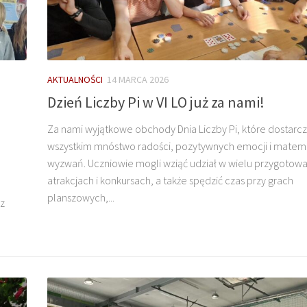
AKTUALNOŚCI
14 MARCA 2026
Dzień Liczby Pi w VI LO już za nami!
Za nami wyjątkowe obchody Dnia Liczby Pi, które dostarcz
wszystkim mnóstwo radości, pozytywnych emocji i mate
wyzwań. Uczniowie mogli wziąć udział w wielu przygotow
atrakcjach i konkursach, a także spędzić czas przy grach
planszowych,...
z