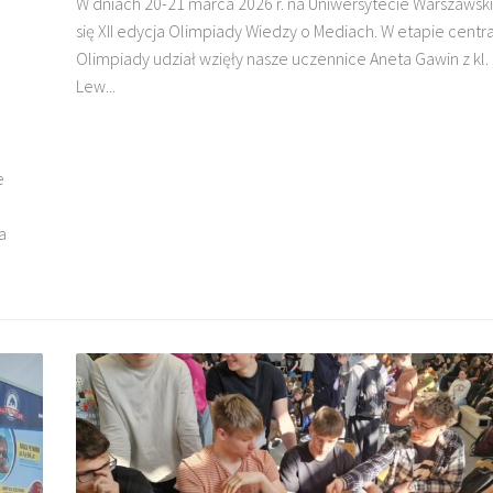
W dniach 20-21 marca 2026 r. na Uniwersytecie Warszawsk
się XII edycja Olimpiady Wiedzy o Mediach. W etapie cent
Olimpiady udział wzięły nasze uczennice Aneta Gawin z kl. II
Lew...
e
a