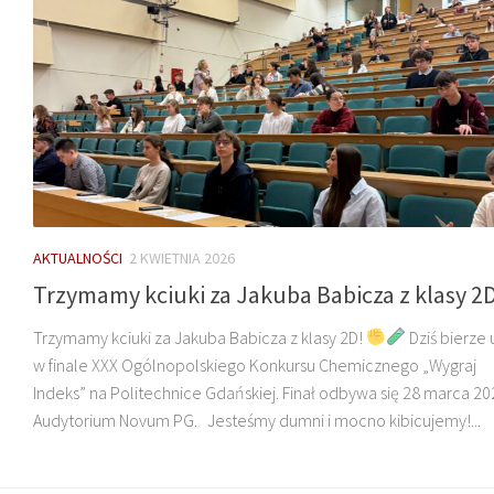
AKTUALNOŚCI
2 KWIETNIA 2026
Trzymamy kciuki za Jakuba Babicza z klasy 2
Trzymamy kciuki za Jakuba Babicza z klasy 2D!
Dziś bierze 
w finale XXX Ogólnopolskiego Konkursu Chemicznego „Wygraj
Indeks” na Politechnice Gdańskiej. Finał odbywa się 28 marca 202
Audytorium Novum PG. Jesteśmy dumni i mocno kibicujemy!...