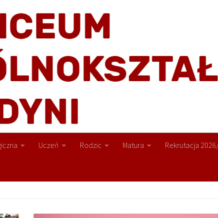
iczna
Uczeń
Rodzic
Matura
Rekrutacja 2026