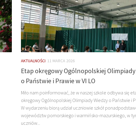
AKTUALNOŚCI
11 MARCA 2026
Etap okręgowy Ogólnopolskiej Olimpiady
o Państwie i Prawie w VI LO
Miło nam poinformować, że w naszej szkole odbywa się et
okręgowy Ogólnopolskiej Olimpiady Wiedzy o Państwie i 
W wydarzeniu biorą udział uczniowie szkół ponadpodsta
województw pomorskiego i warmińsko-mazurskiego, w ty
uczniów...