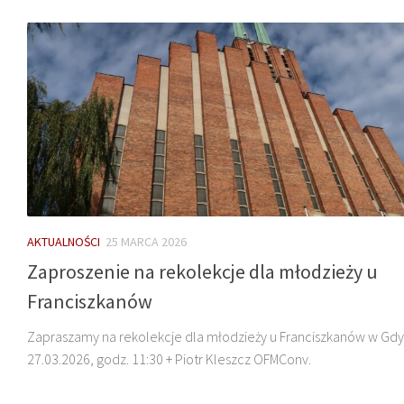
AKTUALNOŚCI
25 MARCA 2026
Zaproszenie na rekolekcje dla młodzieży u
Franciszkanów
Zapraszamy na rekolekcje dla młodzieży u Franciszkanów w Gdyn
27.03.2026, godz. 11:30 + Piotr Kleszcz OFMConv.