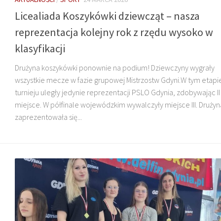
Licealiada Koszykówki dziewcząt – nasza
reprezentacja kolejny rok z rzędu wysoko w
klasyfikacji
Drużyna koszykówki ponownie na podium! Dziewczyny wygrały
wszystkie mecze w fazie grupowej Mistrzostw Gdyni.W tym etapi
turnieju uległy jedynie reprezentacji PSLO Gdynia, zdobywając II
miejsce. W półfinale wojewódzkim wywalczyły miejsce III. Drużyn
zaprezentowała się...