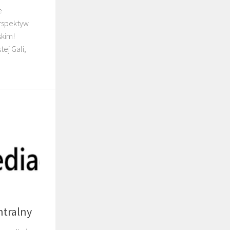
e
rspektyw
skim!
ej Gali,
ntralny