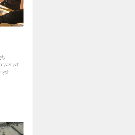
yły
matycznych
anych