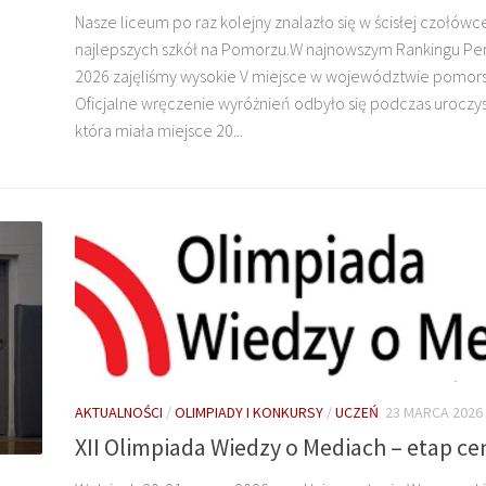
Nasze liceum po raz kolejny znalazło się w ścisłej czołówc
najlepszych szkół na Pomorzu.W najnowszym Rankingu Pe
2026 zajęliśmy wysokie V miejsce w województwie pomor
Oficjalne wręczenie wyróżnień odbyło się podczas uroczyst
która miała miejsce 20...
AKTUALNOŚCI
/
OLIMPIADY I KONKURSY
/
UCZEŃ
23 MARCA 2026
XII Olimpiada Wiedzy o Mediach – etap ce