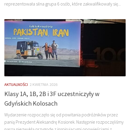
reprezentowała silna grupa 6 osób, które zakwalifikowały się...
AKTUALNOŚCI
2 KWIETNIA 2026
Klasy 1A, 1B, 2B i 3F uczestniczyły w
Gdyńskich Kolosach
Wydarzenie rozpoczęło się od powitania podróżników przez
panią Prezydent Aleksandrę Kosiorek. Następnie rozpoczęliśmy
naszą niezwykłą przygodę z inspirującymi opowieściami z