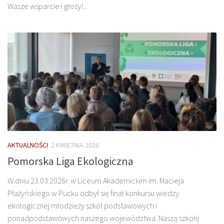
Wasze wsparcie i głosy!...
AKTUALNOŚCI
2 KWIETNIA 2026
Pomorska Liga Ekologiczna
W dniu 23.03.2026r. w Liceum Akademickim im. Macieja
Płażyńskiego w Pucku odbył się finał konkursu wiedzy
ekologicznej młodzieży szkół podstawowych i
ponadpodstawowych naszego województwa. Naszą szkołę