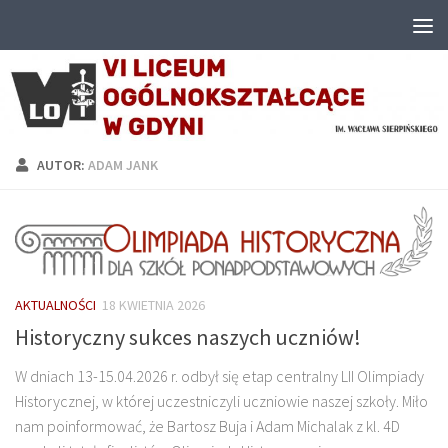
Przejdź do treści
AUTOR:
ADAM JANK
AKTUALNOŚCI
18 KWIETNIA 2026
Historyczny sukces naszych uczniów!
W dniach 13-15.04.2026 r. odbył się etap centralny LII Olimpiady
Historycznej, w której uczestniczyli uczniowie naszej szkoły. Miło
nam poinformować, że Bartosz Buja i Adam Michalak z kl. 4D