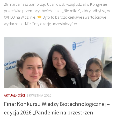
26 marca nasz Samorząd Uczniowski wziął udział w Kongresie
przeciwko przemocy rówieśniczej „Nie milcz”, który odbył się w
XVII LO na Wiczlinie.
Było to bardzo ciekawe i wartościowe
wydarzenie. Mieliśmy okazję uczestniczyć w...
AKTUALNOŚCI
2 KWIETNIA 2026
Finał Konkursu Wiedzy Biotechnologicznej –
edycja 2026 „Pandemie na przestrzeni