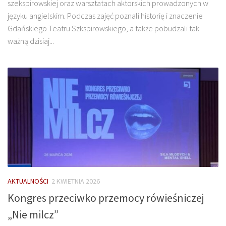
szekspirowskiej oraz warsztatach aktorskich prowadzonych w
języku angielskim. Podczas zajęć poznali historię i znaczenie
Gdańskiego Teatru Szkspirowskiego, a także pobudzali tak
ważną dzisiaj...
AKTUALNOŚCI
2 KWIETNIA 2026
Kongres przeciwko przemocy rówieśniczej
„Nie milcz”