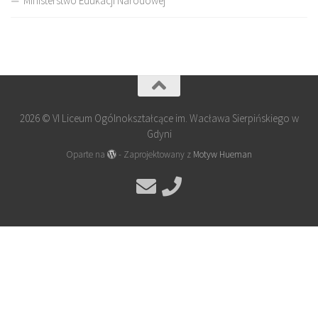
Ministerstwo Edukacji Narodowej
2026 © VI Liceum Ogólnokształcące im. Wacława Sierpińskiego w
Gdyni
Oparte na
- Zaprojektowany z
Motyw Hueman