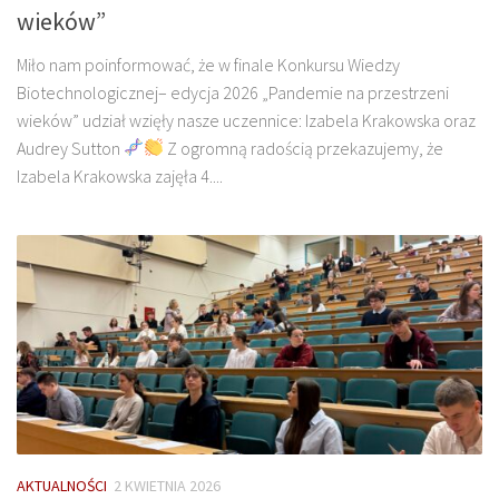
wieków”
Miło nam poinformować, że w finale Konkursu Wiedzy
Biotechnologicznej– edycja 2026 „Pandemie na przestrzeni
wieków” udział wzięły nasze uczennice: Izabela Krakowska oraz
Audrey Sutton
Z ogromną radością przekazujemy, że
Izabela Krakowska zajęła 4....
AKTUALNOŚCI
2 KWIETNIA 2026