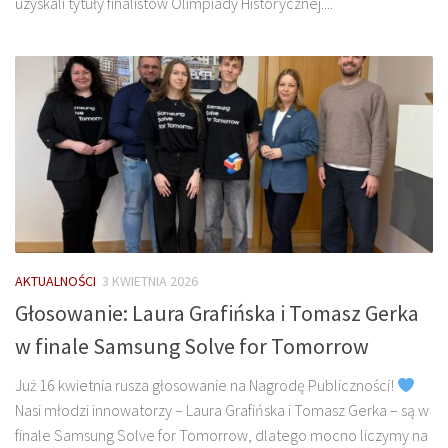
uzyskali tytuły finalistów Olimpiady Historycznej....
AKTUALNOŚCI
3 KWIETNIA 2026
Głosowanie: Laura Grafińska i Tomasz Gerka
w finale Samsung Solve for Tomorrow
Już 16 kwietnia rusza głosowanie na Nagrodę Publiczności!
Nasi młodzi innowatorzy – Laura Grafińska i Tomasz Gerka – są w
finale Samsung Solve for Tomorrow, dlatego mocno liczymy na