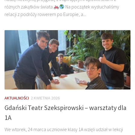
różnych zakątków świata
Na początek wysłuchaliśmy
relacji z podróży rowerem po Europie, a...
AKTUALNOŚCI
2 KWIETNIA 2026
Gdański Teatr Szekspirowski – warsztaty dla
1A
We wtorek, 24 marca uczniowie klasy 1A wzięli udział w lekcji