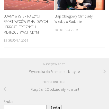
UDANY WYSTĘP NASZYCH
Etap Okręgowy Olimpiady
SPORTOWCÓW W HALOWYCH
Wiedzy o Rodzinie
LEKKOATLETYCZNYCH
28 LUTEGO 2019
MISTRZOSTWACH GDYNI
13 GRUDNIA 2024
NASTĘPNY POST
Wycieczka do Fromborka klasy 1A
POPRZEDNI POST
Klasy 1B i 1C odwiedziły Poznań!
Szukaj
Szukaj