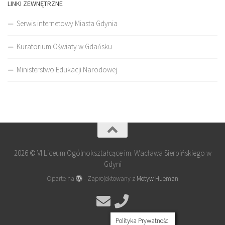
LINKI ZEWNĘTRZNE
Serwis internetowy Miasta Gdynia
Kuratorium Oświaty w Gdańsku
Ministerstwo Edukacji Narodowej
2026 © VI Liceum Ogólnokształcące im. Wacława Sierpińskiego w
Gdyni
Oparte na
- Zaprojektowany z
Motyw Hueman
Polityka Prywatności