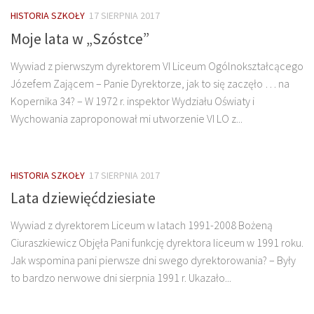
HISTORIA SZKOŁY
17 SIERPNIA 2017
Moje lata w „Szóstce”
Wywiad z pierwszym dyrektorem VI Liceum Ogólnokształcącego
Józefem Zającem – Panie Dyrektorze, jak to się zaczęło … na
Kopernika 34? – W 1972 r. inspektor Wydziału Oświaty i
Wychowania zaproponował mi utworzenie VI LO z...
HISTORIA SZKOŁY
17 SIERPNIA 2017
Lata dziewięćdziesiate
Wywiad z dyrektorem Liceum w latach 1991-2008 Bożeną
Ciuraszkiewicz Objęła Pani funkcję dyrektora liceum w 1991 roku.
Jak wspomina pani pierwsze dni swego dyrektorowania? – Były
to bardzo nerwowe dni sierpnia 1991 r. Ukazało...