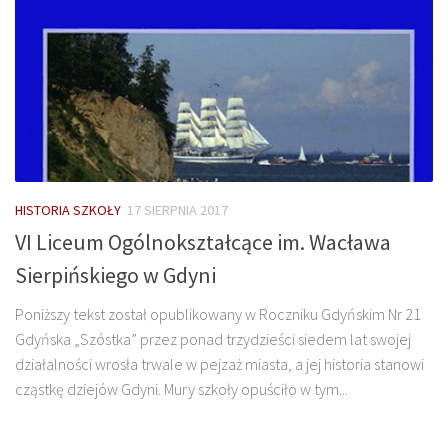
HISTORIA SZKOŁY
17 SIERPNIA 2017
VI Liceum Ogólnokształcące im. Wacława
Sierpińskiego w Gdyni
Poniższy tekst został opublikowany w Roczniku Gdyńskim Nr 21
Gdyńska „Szóstka” przez ponad trzydzieści siedem lat swojej
działalności wrosła trwale w pejzaż miasta, a jej historia stanowi
cząstkę dziejów Gdyni. Mury szkoły opuściło w tym...