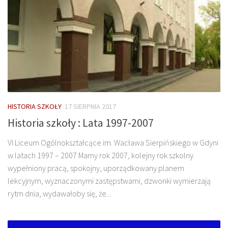
HISTORIA SZKOŁY
17 SIERPNIA 2017
Historia szkoły : Lata 1997-2007
VI Liceum Ogólnokształcące im. Wacława Sierpińskiego w Gdyni
w latach 1997 – 2007 Mamy rok 2007, kolejny rok szkolny
wypełniony pracą, spokojny, uporządkowany planem
lekcyjnym, wyznaczonymi zastępstwami, dzwonki wymierzają
rytm dnia, wydawałoby się, że...