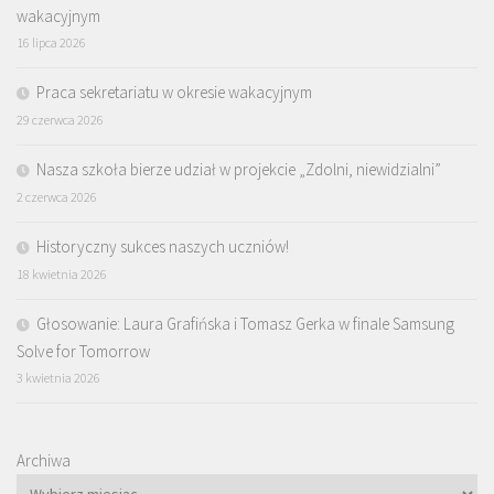
wakacyjnym
16 lipca 2026
Praca sekretariatu w okresie wakacyjnym
29 czerwca 2026
Nasza szkoła bierze udział w projekcie „Zdolni, niewidzialni”
2 czerwca 2026
Historyczny sukces naszych uczniów!
18 kwietnia 2026
Głosowanie: Laura Grafińska i Tomasz Gerka w finale Samsung
Solve for Tomorrow
3 kwietnia 2026
Archiwa