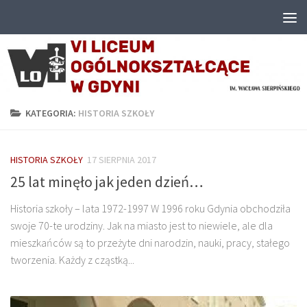
Przejdź do treści
KATEGORIA:
HISTORIA SZKOŁY
HISTORIA SZKOŁY
17 SIERPNIA 2017
25 lat minęło jak jeden dzień…
Historia szkoły – lata 1972-1997 W 1996 roku Gdynia obchodziła
swoje 70-te urodziny. Jak na miasto jest to niewiele, ale dla
mieszkańców są to przeżyte dni narodzin, nauki, pracy, stałego
tworzenia. Każdy z cząstką...