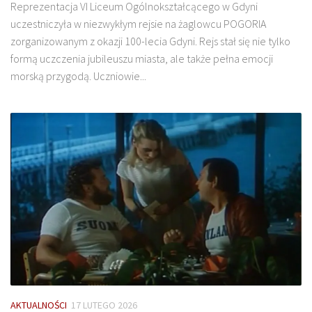
Reprezentacja VI Liceum Ogólnokształcącego w Gdyni
uczestniczyła w niezwykłym rejsie na żaglowcu POGORIA
zorganizowanym z okazji 100-lecia Gdyni. Rejs stał się nie tylko
formą uczczenia jubileuszu miasta, ale także pełna emocji
morską przygodą. Uczniowie...
AKTUALNOŚCI
17 LUTEGO 2026