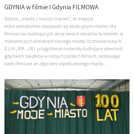
GDYNIA w filmie I Gdynia FILMOWA
Gdynia, „miasto z morza i marzeń”, to miejsce,
które wielokrotnie okazywało się atrakcyjnym również dla
filmowców osadzających akcje swoich obrazów tu właśnie, w
malowniczych plenerach naszego miasta. Uczniowie klasy IV
D (J.K., M.K., J.R.) przygotowali materiały ilustrujące obecność
gdyńskich zakątków w różnych polskich filmach, zestawiając
kadry filmowe ze zdjęciami współczesnego miasta. ...