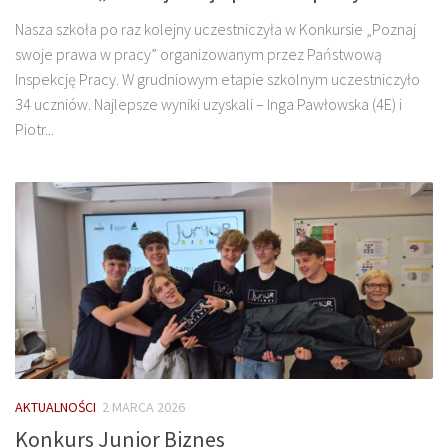
Nasza szkoła po raz kolejny uczestniczyła w Konkursie „Poznaj
swoje prawa w pracy” organizowanym przez Państwową
Inspekcję Pracy. W grudniowym etapie szkolnym uczestniczyło
34 uczniów. Najlepsze wyniki uzyskali – Inga Pawłowska (4E) i
Piotr...
AKTUALNOŚCI
2 MARCA 2026
Konkurs Junior Biznes