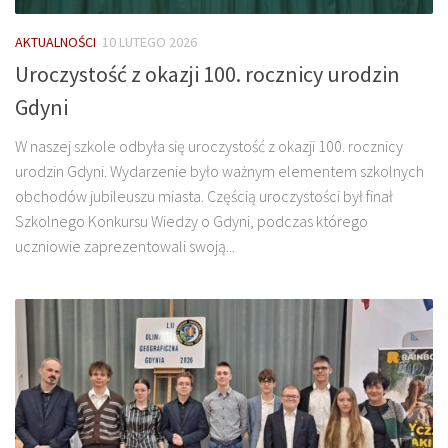
AKTUALNOŚCI
10 LUTEGO 2026
Uroczystość z okazji 100. rocznicy urodzin
Gdyni
W naszej szkole odbyła się uroczystość z okazji 100. rocznicy
urodzin Gdyni. Wydarzenie było ważnym elementem szkolnych
obchodów jubileuszu miasta. Częścią uroczystości był finał
Szkolnego Konkursu Wiedzy o Gdyni, podczas którego
uczniowie zaprezentowali swoją...