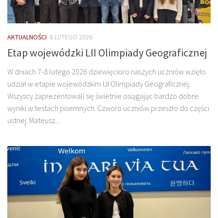
AKTUALNOŚCI
8 LUTEGO 2026
Etap wojewódzki LII Olimpiady Geograficznej
W dniach 7-8 lutego 2026 dziewięcioro naszych uczniów wzięło
udział w etapie wojewódzkim LII Olimpiady Geograficznej.
Wszyscy zaprezentowali się świetnie osiągając bardzo dobre
wyniki w testach pisemnych. Czworo uczniów przeszło do części
ustnej. Mateusz...