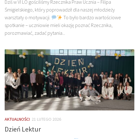
Dziś w VI LO gościliśmy Rzecznika Praw Ucznia – Filipa
Śmigielskiego, który poprowadził dla naszej młodzieży
warsztaty o motywacji.
To było bardzo wartościowe
spotkanie – uczniowie mieli okazję poznać Rzecznika,
porozmawiać, zadać pytania...
AKTUALNOŚCI
21 LUTEGO 2026
Dzień Lektur