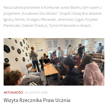
Nasza szkoła ponownie w Konkursie Junior Biznes, tym razem z
projektem „Kosakowo Gra Głośno”. Zespół z klasy IA w składzie:
Ignacy Gliński, Grzegorz Morawski, Jeremiasz Cygan, Krystian
Pieneczke, Gabriel Chadryś, Tymon Krakowski w dniach...
AKTUALNOŚCI
25 LUTEGO 2026
Wizyta Rzecznika Praw Ucznia