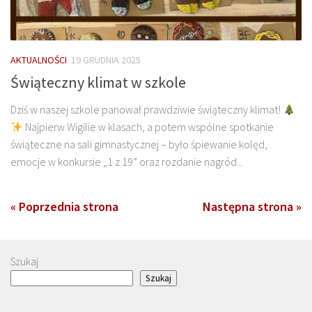
AKTUALNOŚCI
19 GRUDNIA 2025
Świąteczny klimat w szkole
Dziś w naszej szkole panował prawdziwie świąteczny klimat!
Najpierw Wigilie w klasach, a potem wspólne spotkanie
świąteczne na sali gimnastycznej – było śpiewanie kolęd,
emocje w konkursie „1 z 19” oraz rozdanie nagród...
« Poprzednia strona
Następna strona »
Szukaj
Szukaj