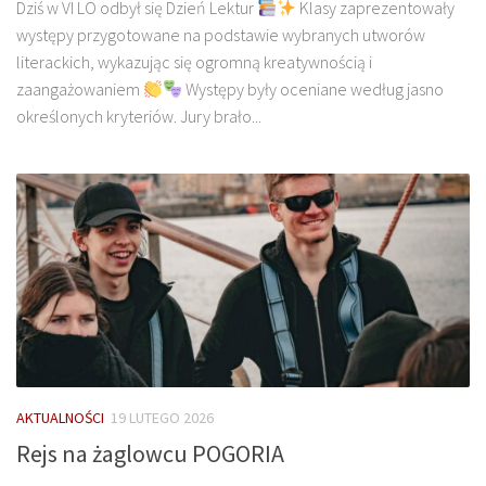
Dziś w VI LO odbył się Dzień Lektur
Klasy zaprezentowały
występy przygotowane na podstawie wybranych utworów
literackich, wykazując się ogromną kreatywnością i
zaangażowaniem
Występy były oceniane według jasno
określonych kryteriów. Jury brało...
AKTUALNOŚCI
19 LUTEGO 2026
Rejs na żaglowcu POGORIA