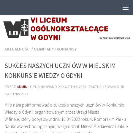
Przejdź do treści
AKTUALNOŚCI
/
OLIMPIADY I KONKURSY
SUKCES NASZYCH UCZNIÓW W MIEJSKIM
KONKURSIE WIEDZY O GDYNI
PRZEZ
ADMIN
· OPUBLIKOWANO
20 KWIETNIA 2023
· ZAKTUALIZOWANO
20
KWIETNIA 2023
Miło nam poinformować o sukcesie naszych uczniów w Konkursie
Wiedzy o Gdyni, organizowanym przez Urząd Miasta.
W finale, który odbył się w dniu 13.04.2023 roku w Pomorskim Parku
Naukowo-Technologicznym, wzięli udział: Miłosz Mierkiewicz i Jakub