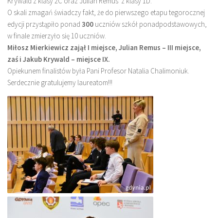
Krywald z klasy 2C oraz Julian Remus z klasy 1D.
O skali zmagań świadczy fakt, że do pierwszego etapu tegorocznej
edycji przystąpiło ponad
300
uczniów szkół ponadpodstawowych,
w finale zmierzyło się 10 uczniów.
Miłosz Mierkiewicz zajął I miejsce, Julian Remus – III miejsce,
zaś i Jakub Krywald – miejsce IX.
Opiekunem finalistów była Pani Profesor Natalia Chalimoniuk.
Serdecznie gratulujemy laureatom!!!