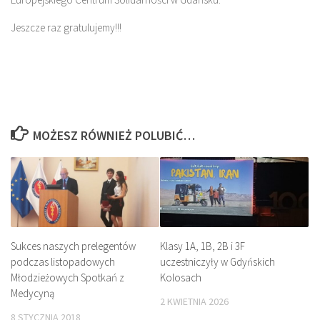
Jeszcze raz gratulujemy!!!
MOŻESZ RÓWNIEŻ POLUBIĆ…
Sukces naszych prelegentów
Klasy 1A, 1B, 2B i 3F
podczas listopadowych
uczestniczyły w Gdyńskich
Młodzieżowych Spotkań z
Kolosach
Medycyną
2 KWIETNIA 2026
8 STYCZNIA 2018