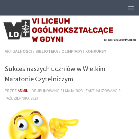
Przejdź do treści
AKTUALNOŚCI
/
BIBLIOTEKA
/
OLIMPIADY I KONKURSY
Sukces naszych uczniów w Wielkim
Maratonie Czytelniczym
PRZEZ
ADMIN
· OPUBLIKOWANO
31 MAJA 2023
· ZAKTUALIZOWANO
9
PAŹDZIERNIKA 2023