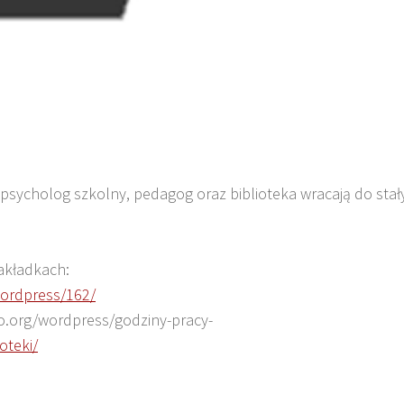
psycholog szkolny, pedagog oraz biblioteka wracają do stał
akładkach:
wordpress/162/
ilo.org/wordpress/godziny-pracy-
oteki/