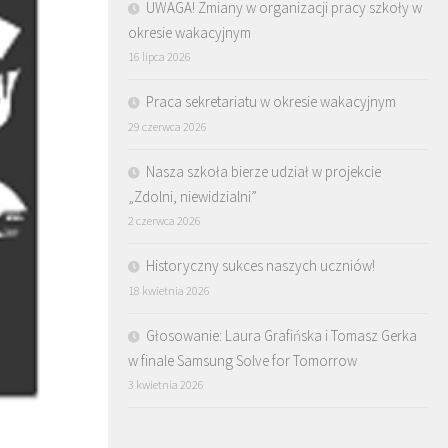
UWAGA! Zmiany w organizacji pracy szkoły w
okresie wakacyjnym
16 lipca 2026
Praca sekretariatu w okresie wakacyjnym
29 czerwca 2026
Nasza szkoła bierze udział w projekcie
„Zdolni, niewidzialni”
2 czerwca 2026
Historyczny sukces naszych uczniów!
18 kwietnia 2026
Głosowanie: Laura Grafińska i Tomasz Gerka
w finale Samsung Solve for Tomorrow
3 kwietnia 2026