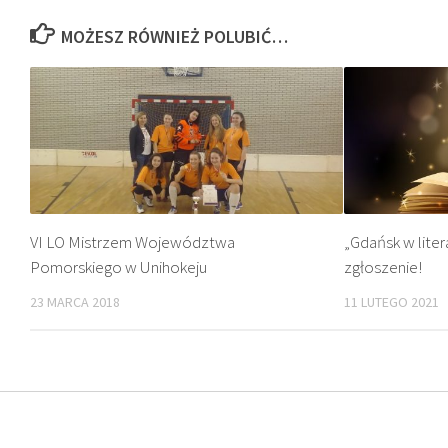
MOŻESZ RÓWNIEŻ POLUBIĆ…
VI LO Mistrzem Województwa
„Gdańsk w liter
Pomorskiego w Unihokeju
zgłoszenie!
23 MARCA 2018
11 LUTEGO 2021