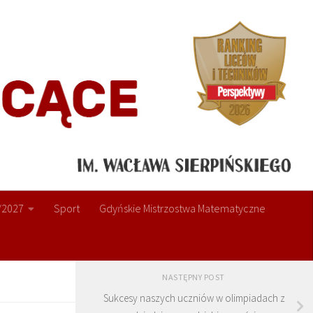
/2027
Sport
Gdyńskie Mistrzostwa Matematyczne
NASTĘPNY POST
Sukcesy naszych uczniów w olimpiadach z