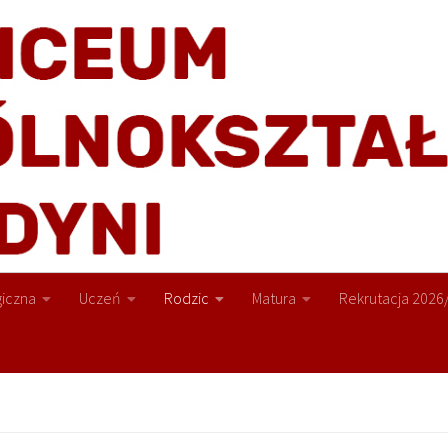
iczna
Uczeń
Rodzic
Matura
Rekrutacja 2026