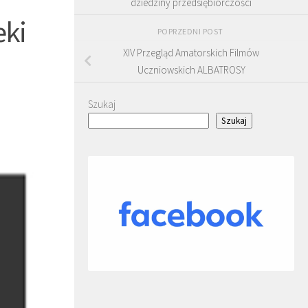
dziedziny przedsiębiorczości
eki
POPRZEDNI POST
XIV Przegląd Amatorskich Filmów
Uczniowskich ALBATROSY
Szukaj
Szukaj