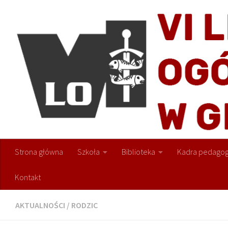
Przejdź do treści
Strona główna
Szkoła
Biblioteka
Kadra pedagog
Kontakt
AKTUALNOŚCI
/
RODZIC