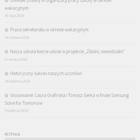
UWAGA! Zmiany w organizacji pracy szkoły w okresie
wakacyjnym
16 lipca 2026
Praca sekretariatu w okresie wakacyjnym
29 czerwca 2026
Nasza szkoła bierze udział w projekcie „Zdolni, niewidzialni”
2 czerwca 2026
Historyczny sukces naszych uczniów!
18 kwietnia 2026
Głosowanie: Laura Grafińska i Tomasz Gerka w finale Samsung
Solve for Tomorrow
3 kwietnia 2026
Archiwa