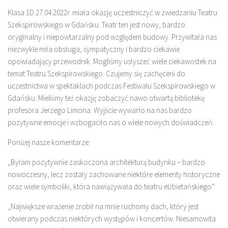
Klasa 1D 27.04.2022r. miała okazję uczestniczyć w zwiedzaniu Teatru
Szekspirowskiego w Gdańsku. Teatr ten jest nowy, bardzo
oryginalny i niepowtarzalny pod względem budowy. Przywitała nas
niezwykle miła obsługa, sympatyczny i bardzo ciekawie
opowiadający przewodnik. Mogliśmy usłyszeć wiele ciekawostek na
temat Teatru Szekspirowskiego. Czujemy się zachęceni do
uczestnictwa w spektaklach podczas Festiwalu Szekspirowskiego w
Gdańsku. Mieliśmy też okazję zobaczyć nawo otwartą bibliotekę
profesora Jerzego Limona. Wyjście wywarło na nas bardzo
pozytywne emocje i wzbogaciło nas o wiele nowych doświadczeń.
Poniżej nasze komentarze:
„Byłam pozytywnie zaskoczona architekturą budynku – bardzo
nowoczesny, lecz zostały zachowane niektóre elementy historyczne
oraz wiele symboliki, która nawiązywała do teatru elżbietańskiego”
„Największe wrażenie zrobił na mnie ruchomy dach, który jest
otwierany podczas niektórych występów i koncertów. Niesamowita