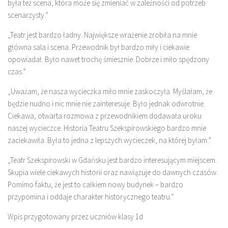
była też scena, która może się zmieniać w zależności od potrzeb
scenarzysty.”
„Teatr jest bardzo ładny. Największe wrażenie zrobiła na mnie
główna sala i scena. Przewodnik był bardzo miły i ciekawie
opowiadał. Było nawet trochę śmiesznie. Dobrze i miło spędzony
czas.”
„Uważam, że nasza wycieczka miło mnie zaskoczyła. Myślałam, że
będzie nudno i nic mnie nie zainteresuje. Było jednak odwrotnie.
Ciekawa, otwarta rozmowa z przewodnikiem dodawała uroku
naszej wycieczce. Historia Teatru Szekspirowskiego bardzo mnie
zaciekawiła. Była to jedna z lepszych wycieczek, na której byłam.”
„Teatr Szekspirowski w Gdańsku jest bardzo interesującym miejscem.
Skupia wiele ciekawych historii oraz nawiązuje do dawnych czasów.
Pomimo faktu, że jest to całkiem nowy budynek – bardzo
przypomina i oddaje charakter historycznego teatru.”
Wpis przygotowany przez uczniów klasy 1d