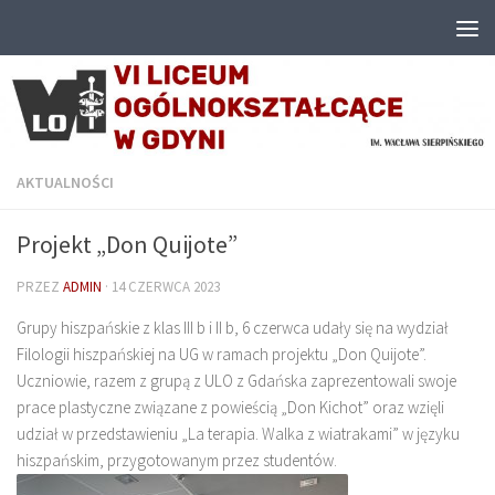
Przejdź do treści
AKTUALNOŚCI
Projekt „Don Quijote”
PRZEZ
ADMIN
·
14 CZERWCA 2023
Grupy hiszpańskie z klas III b i II b, 6 czerwca udały się na wydział
Filologii hiszpańskiej na UG w ramach projektu „Don Quijote”.
Uczniowie, razem z grupą z ULO z Gdańska zaprezentowali swoje
prace plastyczne związane z powieścią „Don Kichot” oraz wzięli
udział w przedstawieniu „La terapia. Walka z wiatrakami” w języku
hiszpańskim, przygotowanym przez studentów.