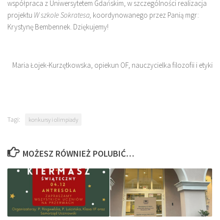
współpraca z Uniwersytetem Gdańskim, w szczególności realizacja
projektu
W szkole Sokratesa,
koordynowanego przez Panią mgr:
Krystynę Bembennek. Dziękujemy!
Maria Łojek-Kurzętkowska, opiekun OF, nauczycielka filozofii i etyki
Tagi:
konkursy i olimpiady
MOŻESZ RÓWNIEŻ POLUBIĆ…