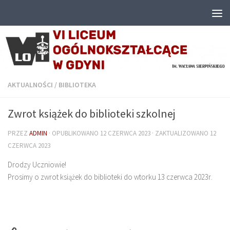
Przejdź do treści
AKTUALNOŚCI
/
BIBLIOTEKA
Zwrot książek do biblioteki szkolnej
PRZEZ
ADMIN
· OPUBLIKOWANO
12 CZERWCA 2023
· ZAKTUALIZOWANO
12
CZERWCA 2023
Drodzy Uczniowie!
Prosimy o zwrot książek do biblioteki do wtorku 13 czerwca 2023r.