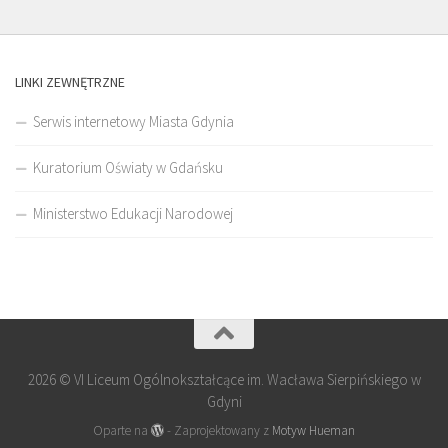
LINKI ZEWNĘTRZNE
Serwis internetowy Miasta Gdynia
Kuratorium Oświaty w Gdańsku
Ministerstwo Edukacji Narodowej
2026 © VI Liceum Ogólnokształcące im. Wacława Sierpińskiego w
Gdyni
Oparte na
- Zaprojektowany z
Motyw Hueman