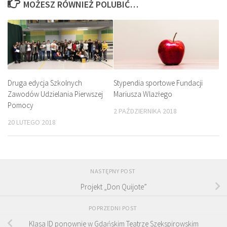
MOŻESZ RÓWNIEŻ POLUBIĆ…
Druga edycja Szkolnych
Stypendia sportowe Fundacji
Zawodów Udzielania Pierwszej
Mariusza Wlazłego
Pomocy
2 PAŹDZIERNIKA 2018
20 LUTEGO 2018
NASTĘPNY POST
Projekt „Don Quijote”
POPRZEDNI POST
Klasa ID ponownie w Gdańskim Teatrze Szekspirowskim