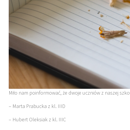
Miło nam poinformować, że dwoje uczniów z naszej szkoł
– Marta Prabucka z kl. IIID
– Hubert Oleksiak z kl. IIIC