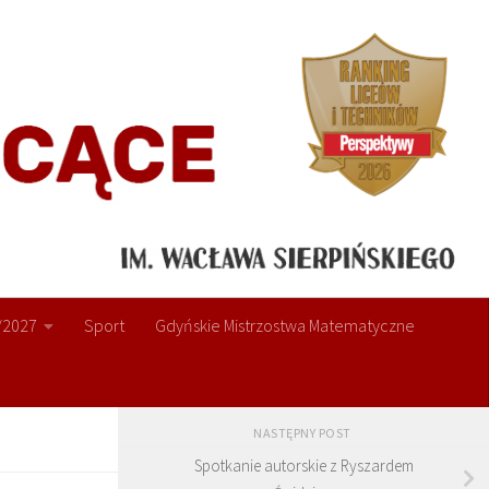
/2027
Sport
Gdyńskie Mistrzostwa Matematyczne
NASTĘPNY POST
Spotkanie autorskie z Ryszardem