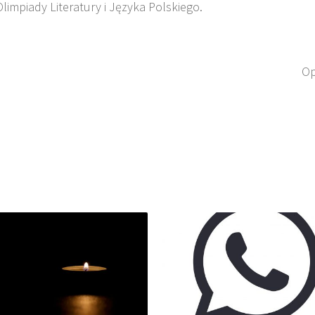
limpiady Literatury i Języka Polskiego.
Op