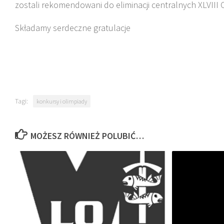
zostali rekomendowani do eliminacji centralnych XLVIII O
Składamy serdeczne gratulacje
Tagi:
konkursy i olimpiady
MOŻESZ RÓWNIEŻ POLUBIĆ…