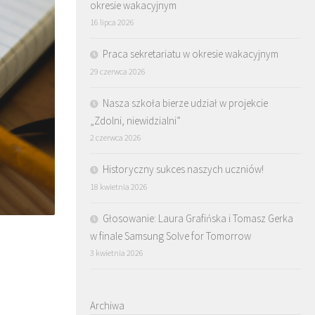
okresie wakacyjnym
16 lipca 2026
Praca sekretariatu w okresie wakacyjnym
29 czerwca 2026
Nasza szkoła bierze udział w projekcie
„Zdolni, niewidzialni”
2 czerwca 2026
Historyczny sukces naszych uczniów!
18 kwietnia 2026
Głosowanie: Laura Grafińska i Tomasz Gerka
w finale Samsung Solve for Tomorrow
3 kwietnia 2026
Archiwa