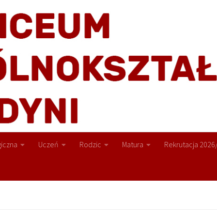
iczna
Uczeń
Rodzic
Matura
Rekrutacja 2026