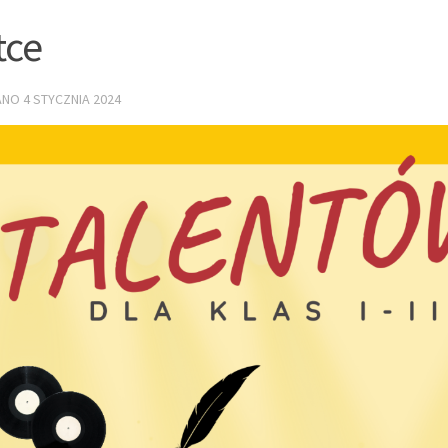
tce
ANO
4 STYCZNIA 2024