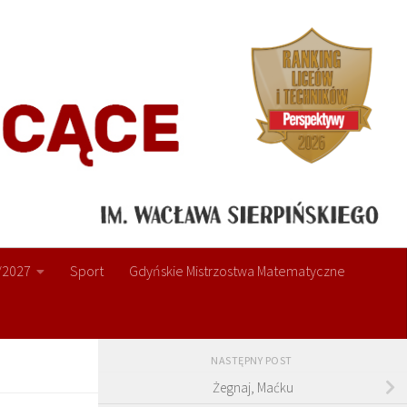
/2027
Sport
Gdyńskie Mistrzostwa Matematyczne
NASTĘPNY POST
Żegnaj, Maćku