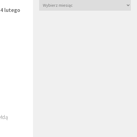
14 lutego
ełdą