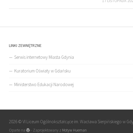
17 LISTOPADA 20
LINKI ZEWNĘTRZNE
Serwis internetowy Miasta Gdynia
Kuratorium Oświaty w Gdańsku
Ministerstwo Edukacji Narodowej
2026 © VI Liceum Ogólnokształcące im. Wacława Sierpińskiego w Gd
Oparte na
- Zaprojektowany z
Motyw Hueman