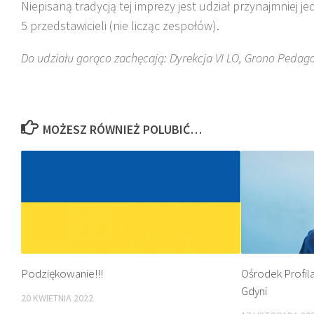
Niepisaną tradycją tej imprezy jest udział przynajmniej j
5 przedstawicieli (nie licząc zespołów).
Do udziału gorąco zachęcają: Dyrekcja VI LO, Grono Peda
MOŻESZ RÓWNIEŻ POLUBIĆ…
Podziękowanie!!!
Ośrodek Profila
Gdyni
20 KWIETNIA 2022