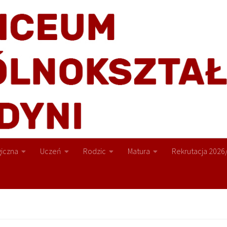
iczna
Uczeń
Rodzic
Matura
Rekrutacja 2026