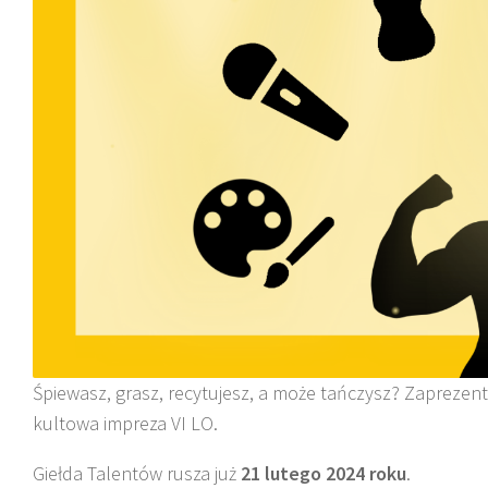
Śpiewasz, grasz, recytujesz, a może tańczysz? Zaprezent
kultowa impreza VI LO.
Giełda Talentów rusza już
21 lutego 2024 roku
.