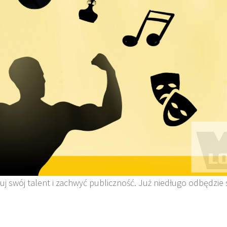
uj swój talent i zachwyć publiczność. Już niedługo odbędzie 