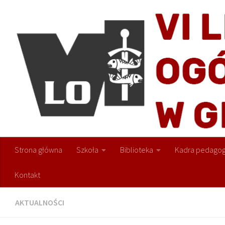
Przejdź do treści
Strona główna
Szkoła
Biblioteka
Kadra pedagog
Kontakt
AKTUALNOŚCI