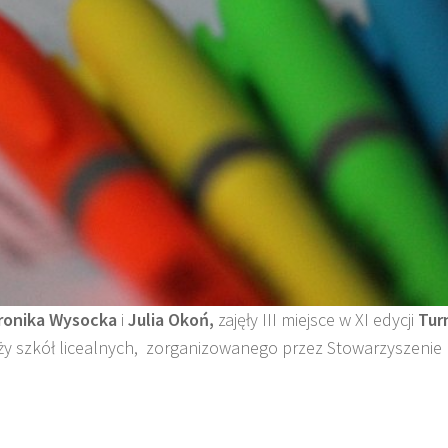
onika Wysocka
i
Julia Okoń,
zajęły III miejsce w XI edycji
Tur
ży szkół licealnych, zorganizowanego przez Stowarzyszenie 