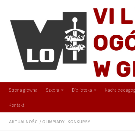
Przejdź do treści
Strona główna
Szkoła
Biblioteka
Kadra pedagog
Kontakt
AKTUALNOŚCI
/
OLIMPIADY I KONKURSY