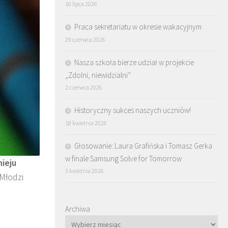
16 lipca 2026
Praca sekretariatu w okresie wakacyjnym
29 czerwca 2026
Nasza szkoła bierze udział w projekcie
„Zdolni, niewidzialni”
2 czerwca 2026
Historyczny sukces naszych uczniów!
18 kwietnia 2026
Głosowanie: Laura Grafińska i Tomasz Gerka
w finale Samsung Solve for Tomorrow
nieju
3 kwietnia 2026
Młodzi
Archiwa