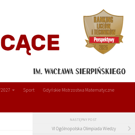
/2027
Sport
Gdyńskie Mistrzostwa Matematyczne
NASTĘPNY POST
VI Ogólnopolska Olimpiada Wiedzy