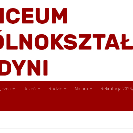
iczna
Uczeń
Rodzic
Matura
Rekrutacja 2026