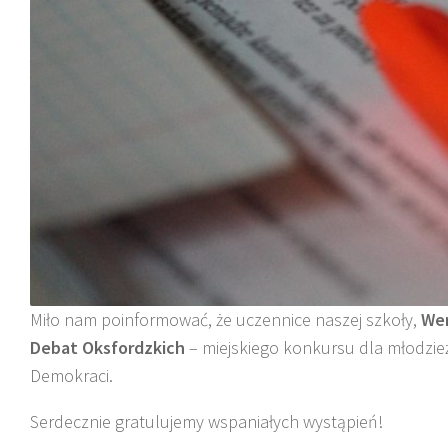
Miło nam poinformować, że uczennice naszej szkoły,
Wer
Debat Oksfordzkich
– miejskiego konkursu dla młodzie
Demokraci.
Serdecznie gratulujemy wspaniałych wystąpień!