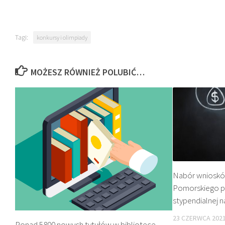
Tagi:
konkursy i olimpiady
MOŻESZ RÓWNIEŻ POLUBIĆ…
Nabór wnioskó
Pomorskiego 
stypendialnej n
23 CZERWCA 202
Ponad 5800 nowych tytułów w bibliotece