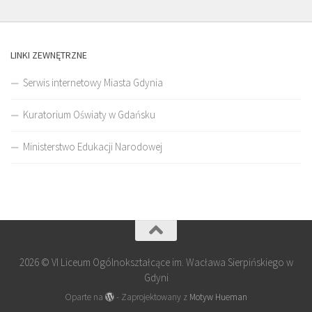
LINKI ZEWNĘTRZNE
Serwis internetowy Miasta Gdynia
Kuratorium Oświaty w Gdańsku
Ministerstwo Edukacji Narodowej
2026 © VI Liceum Ogólnokształcące im. Wacława Sierpińskiego w
Gdyni
Oparte na
- Zaprojektowany z
Motyw Hueman