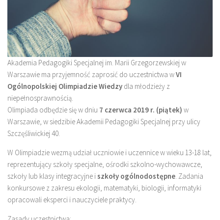
Akademia Pedagogiki Specjalnej im. Marii Grzegorzewskiej w
Warszawie ma przyjemność zaprosić do uczestnictwa w
VI
Ogólnopolskiej Olimpiadzie Wiedzy
dla młodzieży z
niepełnosprawnością.
Olimpiada odbędzie się w dniu
7 czerwca 2019 r. (piątek)
w
Warszawie, w siedzibie Akademii Pedagogiki Specjalnej przy ulicy
Szczęśliwickiej 40.
W Olimpiadzie wezmą udział uczniowie i uczennice w wieku 13-18 lat,
reprezentujący szkoły specjalne, ośrodki szkolno-wychowawcze,
szkoły lub klasy integracyjne i
szkoły ogólnodostępne
. Zadania
konkursowe z zakresu ekologii, matematyki, biologii, informatyki
opracowali eksperci i nauczyciele praktycy.
Zasady uczestnictwa: