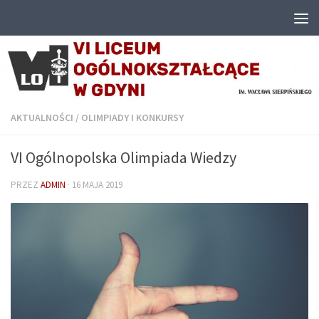
Przejdź do treści
AKTUALNOŚCI
/
OLIMPIADY I KONKURSY
VI Ogólnopolska Olimpiada Wiedzy
PRZEZ
ADMIN
·
16 MAJA 2019