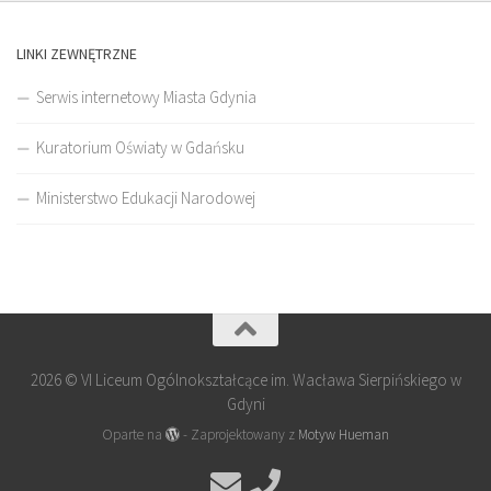
LINKI ZEWNĘTRZNE
Serwis internetowy Miasta Gdynia
Kuratorium Oświaty w Gdańsku
Ministerstwo Edukacji Narodowej
2026 © VI Liceum Ogólnokształcące im. Wacława Sierpińskiego w
Gdyni
Oparte na
- Zaprojektowany z
Motyw Hueman