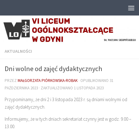
Przejdź do treści
AKTUALNOŚCI
Dni wolne od zajęć dydaktycznych
PRZEZ
MAŁGORZATA PIÓRKOWSKA-ROBAK
· OPUBLIKOWANO
31
PAŹDZIERNIKA 2023
· ZAKTUALIZOWANO
1 LISTOPADA 2023
Przypominamy, że dni 2 i 3 listopada 2023 r. są dniami wolnymi od
zajęć dydaktycznych.
Informujemy, że w tych dniach sekretariat czynny jest w godz. 9.00 –
13.00.