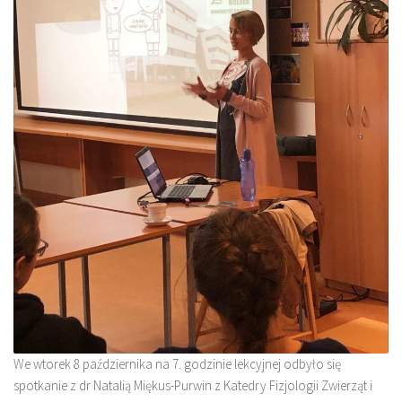
We wtorek 8 października na 7. godzinie lekcyjnej odbyło się
spotkanie z dr Natalią Miękus-Purwin z Katedry Fizjologii Zwierząt i