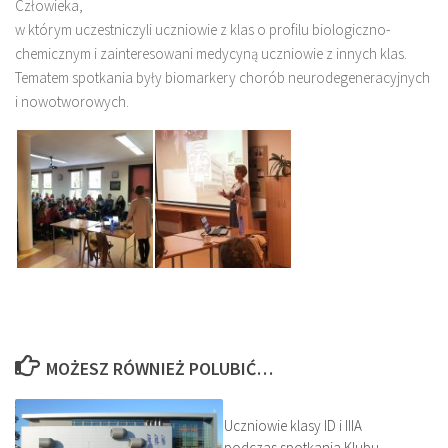
Człowieka,
w którym uczestniczyli uczniowie z klas o profilu biologiczno-
chemicznym i zainteresowani medycyną uczniowie z innych klas.
Tematem spotkania były biomarkery chorób neurodegeneracyjnych
i nowotworowych.
MOŻESZ RÓWNIEŻ POLUBIĆ…
Uczniowie klasy ID i IIIA
podczas spotkania Klubu