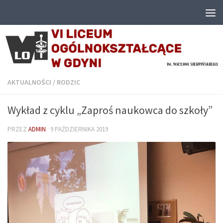
Przejdź do treści
AKTUALNOŚCI
/
RODZIC
Wykład z cyklu „Zaproś naukowca do szkoły”
PRZEZ
ADMIN
·
9 PAŹDZIERNIKA 2019