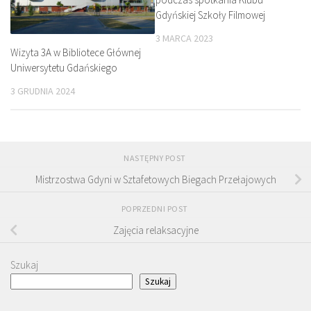
Gdyńskiej Szkoły Filmowej
3 MARCA 2023
Wizyta 3A w Bibliotece Głównej
Uniwersytetu Gdańskiego
3 GRUDNIA 2024
NASTĘPNY POST
Mistrzostwa Gdyni w Sztafetowych Biegach Przełajowych
POPRZEDNI POST
Zajęcia relaksacyjne
Szukaj
Szukaj