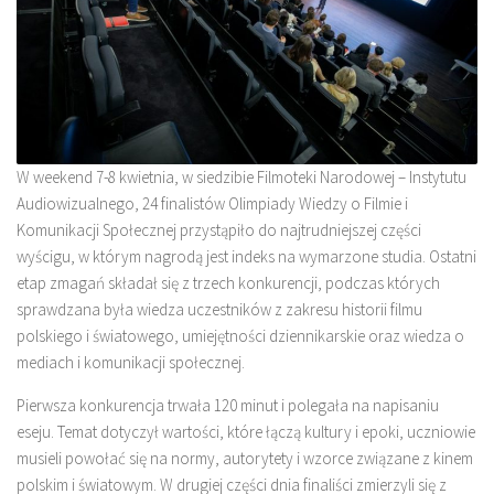
W weekend 7-8 kwietnia, w siedzibie Filmoteki Narodowej – Instytutu
Audiowizualnego, 24 finalistów Olimpiady Wiedzy o Filmie i
Komunikacji Społecznej przystąpiło do najtrudniejszej części
wyścigu, w którym nagrodą jest indeks na wymarzone studia. Ostatni
etap zmagań składał się z trzech konkurencji, podczas których
sprawdzana była wiedza uczestników z zakresu historii filmu
polskiego i światowego, umiejętności dziennikarskie oraz wiedza o
mediach i komunikacji społecznej.
Pierwsza konkurencja trwała 120 minut i polegała na napisaniu
eseju. Temat dotyczył wartości, które łączą kultury i epoki, uczniowie
musieli powołać się na normy, autorytety i wzorce związane z kinem
polskim i światowym. W drugiej części dnia finaliści zmierzyli się z