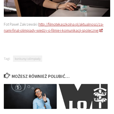
Fot Paweł Zakrzewski (
http://filmotekaszkolna.pl/aktualnosci/za-
nami-final-olimpiady-wiedzy-o-filmie-i-komunikacji-spolecznej
)
Tagi:
konkursy i olimpiady
MOŻESZ RÓWNIEŻ POLUBIĆ…