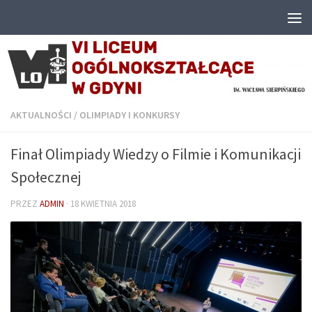
Przejdź do treści
AKTUALNOŚCI
/
OLIMPIADY I KONKURSY
Finał Olimpiady Wiedzy o Filmie i Komunikacji
Społecznej
PRZEZ
ADMIN
·
18 KWIETNIA 2018