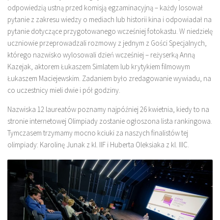
odpowiedzią ustną przed komisją egzaminacyjną – każdy losował
pytanie z zakresu wiedzy o mediach lub historii kina i odpowiadał na
pytanie dotyczące przygotowanego wcześniej fotokastu. W niedzielę
uczniowie przeprowadzali rozmowy z jednym z Gości Specjalnych,
którego nazwisko wylosowali dzień wcześniej – reżyserką Anną
Kazejak, aktorem Łukaszem Simlatem lub krytykiem filmowym
Łukaszem Maciejewskim. Zadaniem było zredagowanie wywiadu, na
co uczestnicy mieli dwie i pół godziny.
Nazwiska 12 laureatów poznamy najpóźniej 26 kwietnia, kiedy to na
stronie internetowej Olimpiady zostanie ogłoszona lista rankingowa.
Tymczasem trzymamy mocno kciuki za naszych finalistów tej
olimpiady: Karolinę Junak z kl. IIF i Huberta Oleksiaka z kl. IIIC.