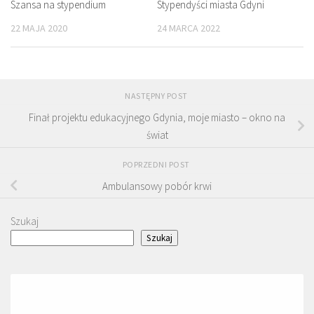
Szansa na stypendium
Stypendyści miasta Gdyni
22 MAJA 2020
24 MARCA 2022
NASTĘPNY POST
Finał projektu edukacyjnego Gdynia, moje miasto – okno na
świat
POPRZEDNI POST
Ambulansowy pobór krwi
Szukaj
Szukaj