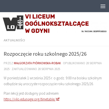
Przejdź do treści
AKTUALNOŚCI
Rozpoczęcie roku szkolnego 2025/26
PRZEZ
MAŁGORZATA PIÓRKOWSKA-ROBAK
· OPUBLIKOWANO
28 SIERPNIA
2025
· ZAKTUALIZOWANO
28 SIERPNIA 2025
W poniedziałek 1 września 2025 r. o godz. 9:00 na boisku szkolnym
odbędzie się uroczyste rozpoczęcie roku szkolnego 2025/26.
Plan lekcji jest dostępny pod adresem
https://vilo.edupage.org/timetable/