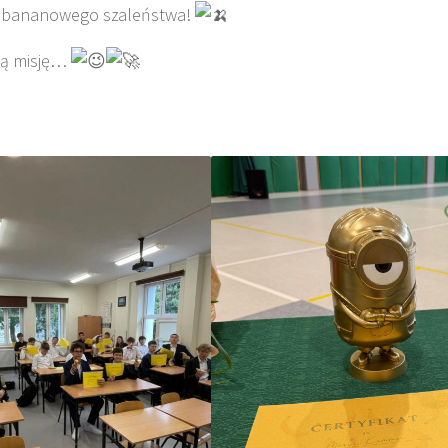
i… bananowego szaleństwa!
jną misję…