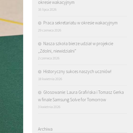
okresie wakacyjnym
16 lipca 2026
Praca sekretariatu w okresie wakacyjnym
29 czerwca 2026
Nasza szkoła bierze udział w projekcie
„Zdolni, niewidzialni”
2 czerwca 2026
Historyczny sukces naszych uczniów!
18 kwietnia 2026
Głosowanie: Laura Grafińska i Tomasz Gerka
w finale Samsung Solve for Tomorrow
3 kwietnia 2026
Archiwa