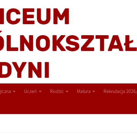
iczna
Uczeń
Rodzic
Matura
Rekrutacja 2026