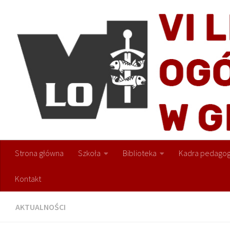
Przejdź do treści
Strona główna
Szkoła
Biblioteka
Kadra pedagog
Kontakt
AKTUALNOŚCI