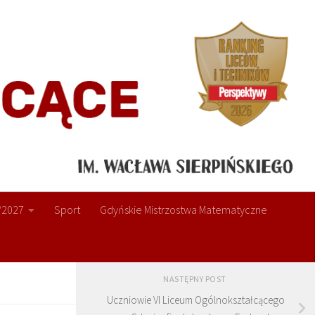
/2027
Sport
Gdyńskie Mistrzostwa Matematyczne
NASTĘPNY POST
Uczniowie VI Liceum Ogólnokształcącego