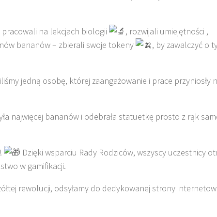
e pracowali na lekcjach biologii
, rozwijali umiejętności ,
anów bananów – zbierali swoje tokeny
, by zawalczyć o t
niliśmy jedną osobę, której zaangażowanie i prace przyniosły 
ła najwięcej bananów i odebrała statuetkę prosto z rąk sam
ę!
Dzięki wsparciu Rady Rodziców, wszyscy uczestnicy ot
stwo w gamifikacji.
żółtej rewolucji, odsyłamy do dedykowanej strony internetowe