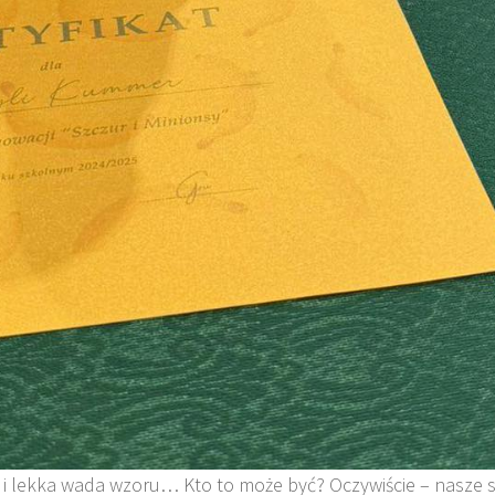
i lekka wada wzoru… Kto to może być? Oczywiście – nasze 