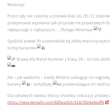
Minionsy!
Przez cały rok szkolny uczniowie klas 1A, 1B i 1C dzielni
podejmowali wyzwania i jak przystało na prawdziwych f
najlepszego z najlepszych… Złotego Minionsa!
Spośród
prawie 90 uczestników tej żółtej rewolucji wyło
liczbę bananów
.
Brawa dla Maryli Kummer z klasy 1B – to ona zdoby
Ale – jak wiadomo – każdy Minions zasługuje na nagrod
banany
i certyfikaty
potwierdzające ich mistrzo
Dla ciekawych świata, którzy chcieliby zobaczyć próbkę 
https://view.genially.com/685ea363c918c5fd4a9eaff6