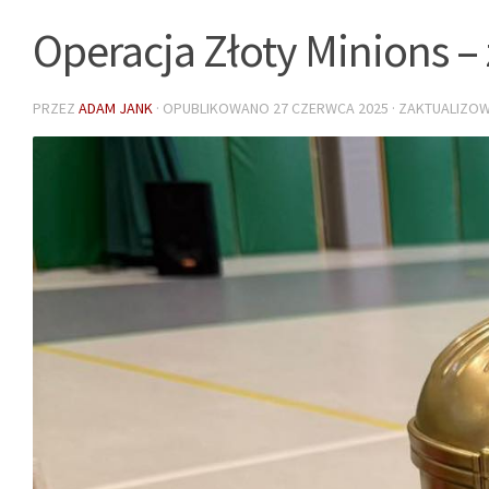
Operacja Złoty Minions 
PRZEZ
ADAM JANK
· OPUBLIKOWANO
27 CZERWCA 2025
· ZAKTUALIZ