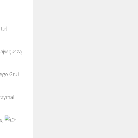
ytuł
największą
ego Gru!
rzymali
j: