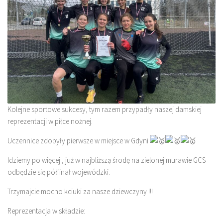
Kolejne sportowe sukcesy, tym razem przypadły naszej damskiej
reprezentacji w piłce nożnej.
Uczennice zdobyły pierwsze w miejsce w Gdyni
Idziemy po więcej , już w najbliższą środę na zielonej murawie GCS
odbędzie się półfinał wojewódzki.
Trzymajcie mocno kciuki za nasze dziewczyny !!!
Reprezentacja w składzie: