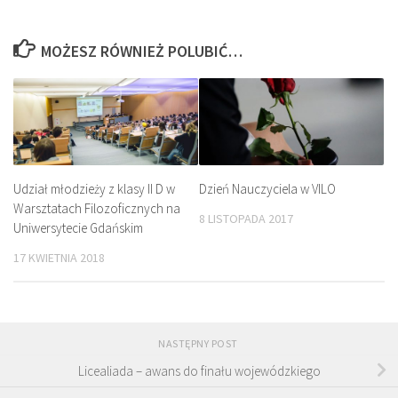
MOŻESZ RÓWNIEŻ POLUBIĆ…
Udział młodzieży z klasy II D w
Dzień Nauczyciela w VILO
Warsztatach Filozoficznych na
8 LISTOPADA 2017
Uniwersytecie Gdańskim
17 KWIETNIA 2018
NASTĘPNY POST
Licealiada – awans do finału wojewódzkiego