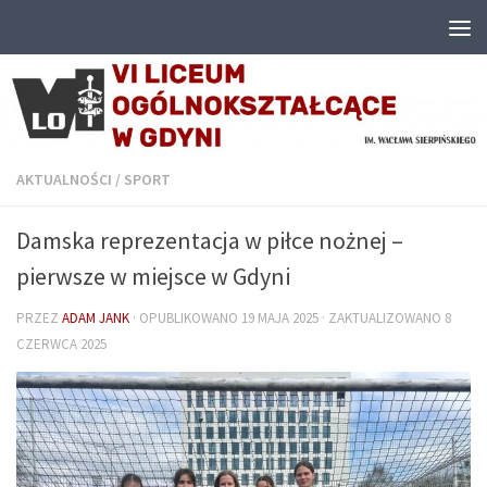
Przejdź do treści
AKTUALNOŚCI
/
SPORT
Damska reprezentacja w piłce nożnej –
pierwsze w miejsce w Gdyni
PRZEZ
ADAM JANK
· OPUBLIKOWANO
19 MAJA 2025
· ZAKTUALIZOWANO
8
CZERWCA 2025