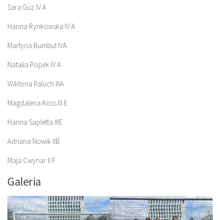
Sara Guz IV A
Hanna Rynkowska IV A
Martyna Bumbul IVA
Natalia Popek IV A
Wiktoria Paluch IIIA
Magdalena Koss III E
Hanna Sapletta IIIE
Adriana Nowik IIB
Maja Cwynar II F
Galeria