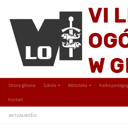
Przejdź do treści
Strona główna
Szkoła
Biblioteka
Kadra pedagog
Kontakt
AKTUALNOŚCI