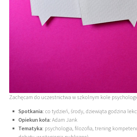
Zachęcam do uczestnictwa w szkolnym kole psychologic
Spotkania
: co tydzień, środy, dziewiąta godzina lekc
Opiekun koła
: Adam Jank
Tematyka
: psychologia, filozofia, trening kompete
debaty, wystąpienia publiczne)