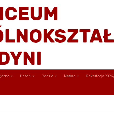
iczna
Uczeń
Rodzic
Matura
Rekrutacja 2026