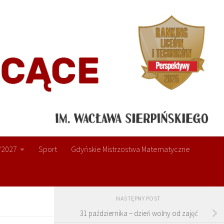
/2027
Sport
Gdyńskie Mistrzostwa Matematyczne
NASTĘPNY POST
31 października – dzień wolny od zajęć