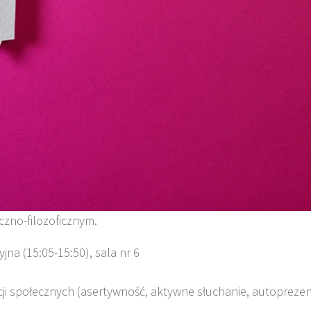
zno-filozoficznym.
yjna (15:05-15:50), sala nr 6
ncji społecznych (asertywność, aktywne słuchanie, autoprezen