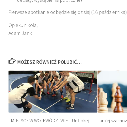
Pierwsze spotkanie odbędzie się dzisiaj (16 października)
Opiekun koła,
Adam Jank
MOŻESZ RÓWNIEŻ POLUBIĆ…
I MIEJSCE W WOJEWÓDZTWIE – Unihokej
Turniej szacho