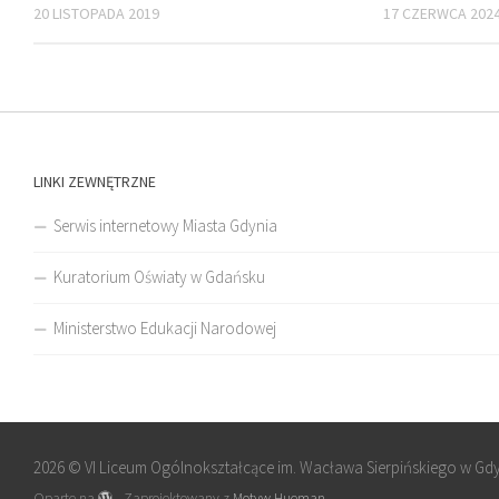
20 LISTOPADA 2019
17 CZERWCA 202
LINKI ZEWNĘTRZNE
Serwis internetowy Miasta Gdynia
Kuratorium Oświaty w Gdańsku
Ministerstwo Edukacji Narodowej
2026 © VI Liceum Ogólnokształcące im. Wacława Sierpińskiego w Gd
Oparte na
- Zaprojektowany z
Motyw Hueman