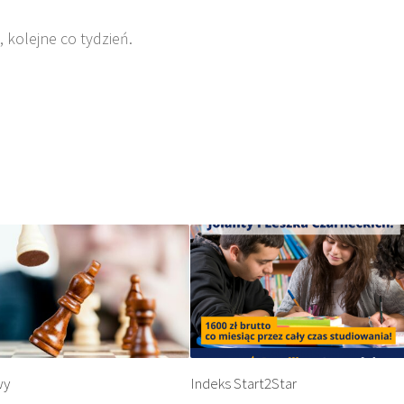
, kolejne co tydzień.
wy
Indeks Start2Star