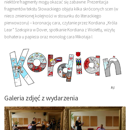
niektóre fragmenty mogą okazać się zabawne. Prezentacja
fragmentów tekstu Słowackiego objęła kilka skróconych scen (w
nieco zmienionej kolejności w stosunku do literackiego
pierwowzoru) – koronację cara, czytanie przez Kordiana „Króla
Lear” Szekspira w Dover, spotkanie Kordiana z Wiolettą, wizytę
bohatera u papieża oraz monolog cara Mikołaja I.
Galeria zdjęć z wydarzenia