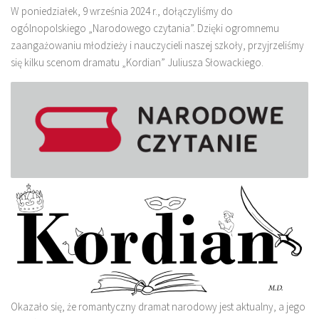
W poniedziałek, 9 września 2024 r., dołączyliśmy do
ogólnopolskiego „Narodowego czytania”. Dzięki ogromnemu
zaangażowaniu młodzieży i nauczycieli naszej szkoły, przyjrzeliśmy
się kilku scenom dramatu „Kordian” Juliusza Słowackiego.
Okazało się, że romantyczny dramat narodowy jest aktualny, a jego