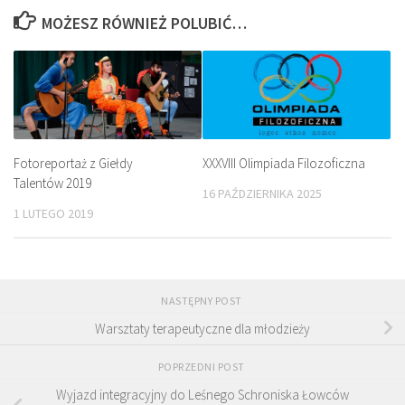
MOŻESZ RÓWNIEŻ POLUBIĆ…
Fotoreportaż z Giełdy
XXXVIII Olimpiada Filozoficzna
Talentów 2019
16 PAŹDZIERNIKA 2025
1 LUTEGO 2019
NASTĘPNY POST
Warsztaty terapeutyczne dla młodzieży
POPRZEDNI POST
Wyjazd integracyjny do Leśnego Schroniska Łowców