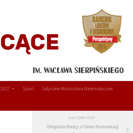
/2027
Sport
Gdyńskie Mistrzostwa Matematyczne
NASTĘPNY POST
Olimpiada Wiedzy o Filmie i Komunikacji