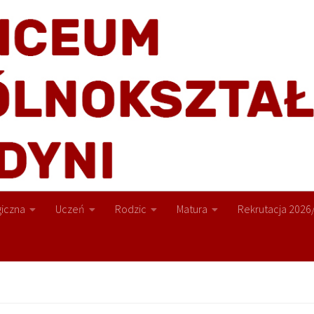
iczna
Uczeń
Rodzic
Matura
Rekrutacja 2026