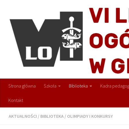
Przejdź do treści
Strona główna
Szkoła
Biblioteka
Kadra pedagog
Kontakt
AKTUALNOŚCI
/
BIBLIOTEKA
/
OLIMPIADY I KONKURSY