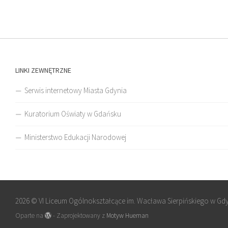
LINKI ZEWNĘTRZNE
Serwis internetowy Miasta Gdynia
Kuratorium Oświaty w Gdańsku
Ministerstwo Edukacji Narodowej
2026 © VI Liceum Ogólnokształcące im. Wacława Sierpińskiego w Gd
Oparte na
- Zaprojektowany z
Motyw Hueman