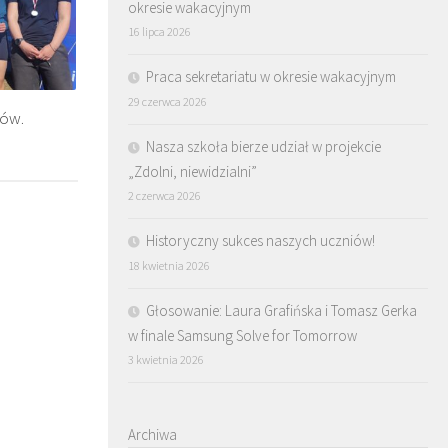
okresie wakacyjnym
16 lipca 2026
Praca sekretariatu w okresie wakacyjnym
29 czerwca 2026
ców.
Nasza szkoła bierze udział w projekcie
„Zdolni, niewidzialni”
2 czerwca 2026
Historyczny sukces naszych uczniów!
18 kwietnia 2026
Głosowanie: Laura Grafińska i Tomasz Gerka
w finale Samsung Solve for Tomorrow
3 kwietnia 2026
Archiwa