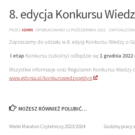
8. edycja Konkursu Wiedz
PRZEZ
ADMIN
· OPUBLIKOWANO
12 PAŹDZIERNIKA 2022
· ZAKTUALIZO
Zapraszamy do udziału w 8. edycji Konkursu Wiedzy o Gd
I etap
Konkursu (szkolny) odbędzie się
1 grudnia 2022 
Wszystkie informacje oraz Regulamin Konkursu Wiedzy o
www.gdynia.pl/konkurswiedzyogdyni
MOŻESZ RÓWNIEŻ POLUBIĆ…
Wielki Maraton Czytelniczy 2023/2024
Godziny pracy s