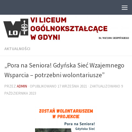
Przejdź do treści
AKTUALNOŚCI
„Pora na Seniora! Gdyńska Sieć Wzajemnego
Wsparcia – potrzebni wolontariusze”
PRZEZ
ADMIN
· OPUBLIKOWANO
17 WRZEŚNIA 2021
· ZAKTUALIZOWANO
9
PAŹDZIERNIKA 2023