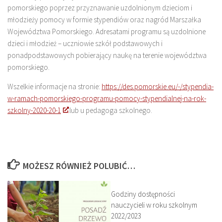
pomorskiego poprzez przyznawanie uzdolnionym dzieciom i
młodzieży pomocy w formie stypendiów oraz nagród Marszałka
Województwa Pomorskiego. Adresatami programu są uzdolnione
dzieci i młodzież – uczniowie szkół podstawowych i
ponadpodstawowych pobierający naukę na terenie województwa
pomorskiego.
Wszelkie informacje na stronie:
https://des.pomorskie.eu/-/stypendia-
w-ramach-pomorskiego-programu-pomocy-stypendialnej-na-rok-
szkolny-2020-20-1
lub u pedagoga szkolnego.
MOŻESZ RÓWNIEŻ POLUBIĆ…
Godziny dostępności
nauczycieli w roku szkolnym
2022/2023