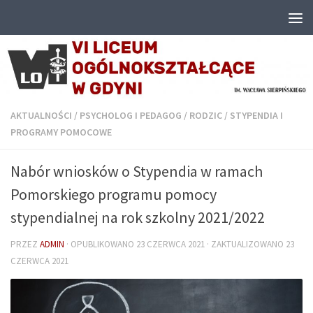
Przejdź do treści
AKTUALNOŚCI
/
PSYCHOLOG I PEDAGOG
/
RODZIC
/
STYPENDIA I
PROGRAMY POMOCOWE
Nabór wniosków o Stypendia w ramach
Pomorskiego programu pomocy
stypendialnej na rok szkolny 2021/2022
PRZEZ
ADMIN
· OPUBLIKOWANO
23 CZERWCA 2021
· ZAKTUALIZOWANO
23
CZERWCA 2021