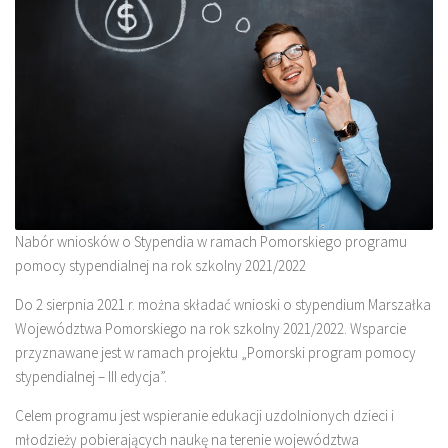
Nabór wniosków o Stypendia w ramach Pomorskiego programu
pomocy stypendialnej na rok szkolny 2021/2022
Do 2 sierpnia 2021 r. można składać wnioski o stypendium Marszałka
Województwa Pomorskiego na rok szkolny 2021/2022. Wsparcie
przyznawane jest w ramach projektu „Pomorski program pomocy
stypendialnej – III edycja”.
Celem programu jest wspieranie edukacji uzdolnionych dzieci i
młodzieży pobierających naukę na terenie województwa