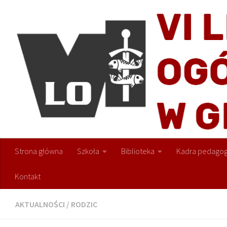
Przejdź do treści
Strona główna
Szkoła
Biblioteka
Kadra pedagog
Kontakt
AKTUALNOŚCI
/
RODZIC