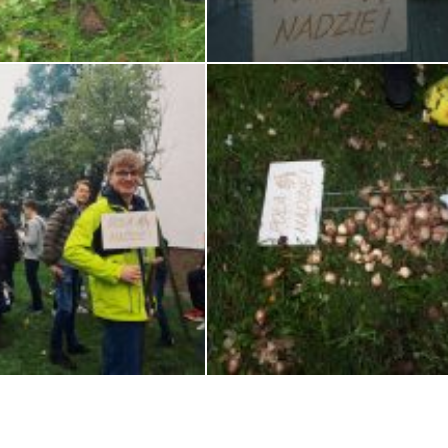
VSCO with f2 preset
Processed with VSCO with g3 preset
VSCO with g3 preset