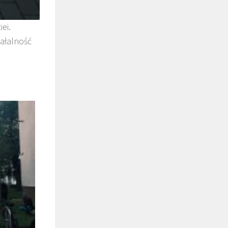
ei.
ałalność