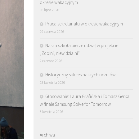
okresie wakacyjnym
16 lipca 2026
Praca sekretariatu w okresie wakacyjnym
29 czerwca 2026
Nasza szkoła bierze udział w projekcie
„Zdolni, niewidzialni”
2 czerwca 2026
Historyczny sukces naszych uczniów!
18 kwietnia 2026
Głosowanie: Laura Grafińska i Tomasz Gerka
w finale Samsung Solve for Tomorrow
3 kwietnia 2026
Archiwa