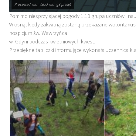
Processed with VSCO with g3 preset
Pomimo niesprzyjającej pogody 1.10 grupa uczniów i naucz
Wiosną, kiedy zakwitną zostaną przekazane wolontarius
hospicjum św. Wawrzyńca
w Gdyni podczas kwietniowych kwest.
Przepiękne tabliczki informujące wykonała uczennica kla