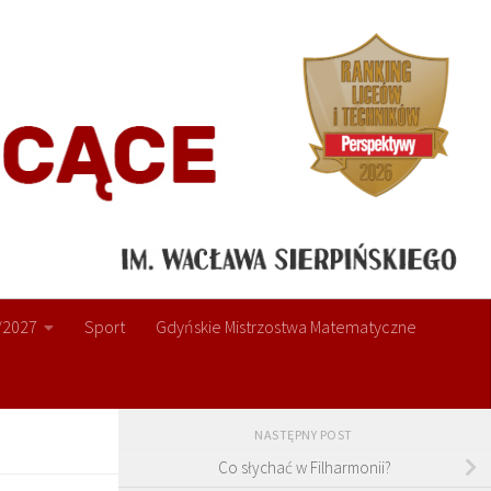
/2027
Sport
Gdyńskie Mistrzostwa Matematyczne
NASTĘPNY POST
Co słychać w Filharmonii?