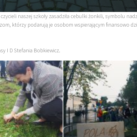
ycieli naszej szkoły zasadziła cebulki żonkili, symbolu nadzi
zom, którzy podarują je osobom wspierającym finansowo dzi
sy I D Stefania Bobkiewicz.