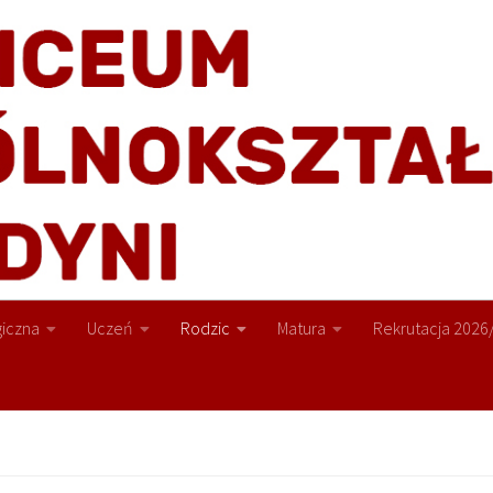
iczna
Uczeń
Rodzic
Matura
Rekrutacja 2026