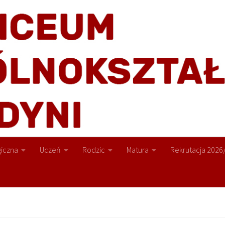
iczna
Uczeń
Rodzic
Matura
Rekrutacja 2026