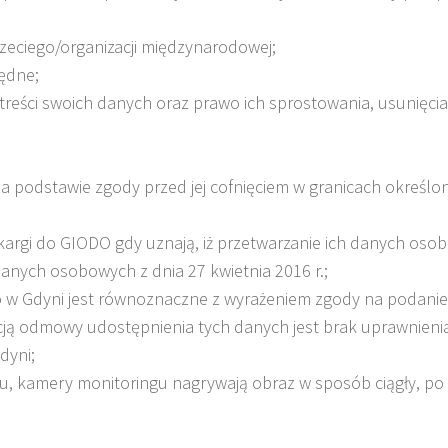
eciego/organizacji międzynarodowej;
będne;
reści swoich danych oraz prawo ich sprostowania, usunięcia
 podstawie zgody przed jej cofnięciem w granicach określo
kargi do GIODO gdy uznają, iż przetwarzanie ich danych os
anych osobowych z dnia 27 kwietnia 2016 r.;
o w Gdyni jest równoznaczne z wyrażeniem zgody na podani
ją odmowy udostępnienia tych danych jest brak uprawnieni
dyni;
, kamery monitoringu nagrywają obraz w sposób ciągły, po