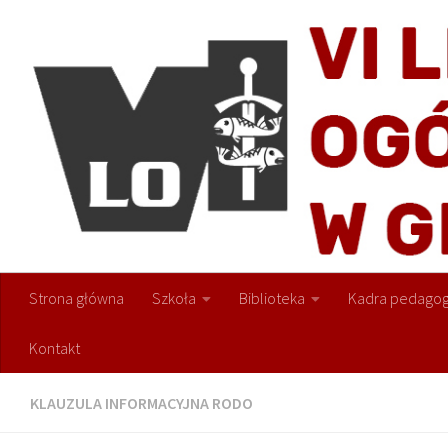
Przejdź do treści
Strona główna
Szkoła
Biblioteka
Kadra pedagog
Kontakt
KLAUZULA INFORMACYJNA RODO