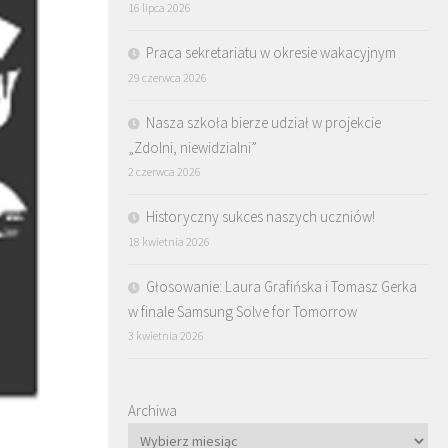
16 lipca 2026
Praca sekretariatu w okresie wakacyjnym
29 czerwca 2026
Nasza szkoła bierze udział w projekcie
„Zdolni, niewidzialni”
2 czerwca 2026
Historyczny sukces naszych uczniów!
18 kwietnia 2026
Głosowanie: Laura Grafińska i Tomasz Gerka
w finale Samsung Solve for Tomorrow
3 kwietnia 2026
Archiwa