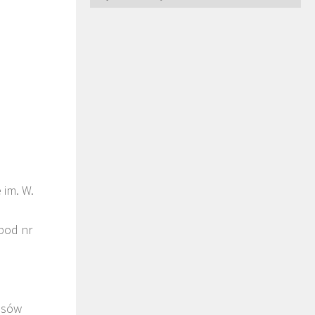
 im. W.
pod nr
isów