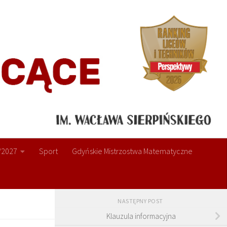
/2027
Sport
Gdyńskie Mistrzostwa Matematyczne
NASTĘPNY POST
Klauzula informacyjna