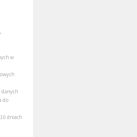
,
nych w
obowych
e danych
a do
 10 dniach