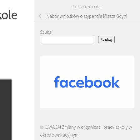
POPRZEDNI POST
kole
Nabór wniosków o stypendia Miasta Gdyni
Szukaj
Szukaj
UWAGA! Zmiany w organizacji pracy szkoły w
okresie wakacyjnym